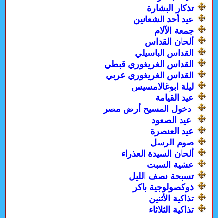
تذكار البشارة
عيد أحد الشعانين
جمعة الآلام
ألحان القداس
القداس الباسيلي
القداس الغريغوري قبطي
القداس الغريغوري عربي
ليلة ابوغالامسيس
عيد القيامة
دخول المسيح أرض مصر
عيد الصعود
عيد العنصرة
صوم الرسل
ألحان السيدة العذراء
عشية السبت
تسبحة نصف الليل
ذوكصولوجية باكر
تذاكية الأثنين
تذاكية الثلاثاء