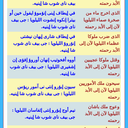
الأبد رحمته
بيف ناى شوب شا إينيه.
الذى اخرج ماء من
في إيطاف إينى إنؤموؤ ايفول خين أو
صخرة صماء الليلويا
بيترا إنكوه إنشوت الليلويا : جى بيف
لآن إلى الأبد رحمته
ناى شوب شا إينيه.
الذى ضرب ملوكا
في إيطاف شارى إيهان نيشتى
عظماء الليلويا لآن إلى
إنؤروؤ الليلويا : جى بيف ناى شوب
الأبد رحمته
شا إينيه.
وقتل ملوكا عجيبين
أووه أفخوتيب إنهان أوروؤ إفؤى إن
الليلويا لآن إلى الأبد
إشفيرى الليلويا : جى بيف ناى شوب
رحمته
شا إينيه.
سيحون ملك الأموريين
سيون إبؤرو إنتى نى آمور ريؤس
الليلويا لآن إلى الأبد
الليلويا : جى بيف ناى شوب شا إينيه.
رحمته
وعوج ملك باشان
نيم أوج إبؤرو إنتى إثفاسان الليلويا :
الليلويا لآن إلى الأبد
جى بيف ناى شوب شا إينيه.
رحمته