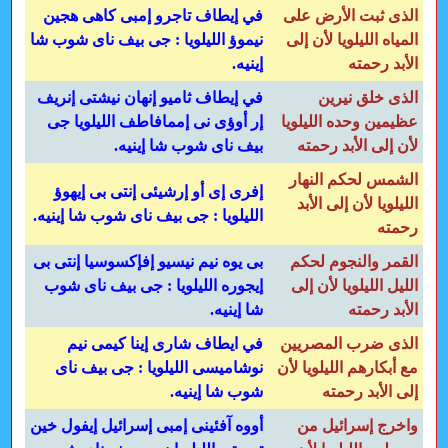
الذى ثبت الأرض على
في إيطاف تاجرو إمبى كاهى هجين
المياه الليلويا لأن إلى
نيموؤ الليلويا : جى بيف ناى شوب شا
الأبد رحمته
إينيه.
الذى خلق نيرين
في إيطاف ثاميو إنهان نيشتى إنريف
عظيمين وحده الليلويا
إر أوؤى نى إممافاطف الليلويا جى
لأن إلى الأبد رحمته
بيف ناى شوب شا إينيه.
الشمس لحكم النهار
إفرى إى أو إرشيئى إنتى بى إيهوؤ
الليلويا لأن إلى الأبد
الليلويا : جى بيف ناى شوب شا إينيه.
رحمته
القمر والنجوم لحكم
بى يوه نيم نيسيو إفإكسوسيا إنتى بى
الليل الليلويا لأن إلى
إيجوره الليلويا : جى بيف ناى شوب
الأبد رحمته
شا إينيه.
الذى ضرب المصريين
في ايطاف شارى إينا كيمى نيم
مع أبكارهم الليلويا لأن
نوشاميسى الليلويا : جى بيف ناى
إلى الأبد رحمته
شوب شا إينيه.
واخرج إسرائيل من
أووه آفئينى إمبى إسرائيل إيفول خين