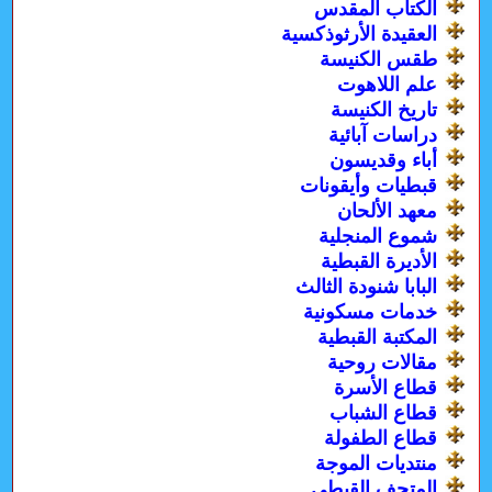
الكتاب المقدس
العقيدة الأرثوذكسية
طقس الكنيسة
علم اللاهوت
تاريخ الكنيسة
دراسات آبائية
أباء وقديسون
قبطيات وأيقونات
معهد الألحان
شموع المنجلية
الأديرة القبطية
البابا شنودة الثالث
خدمات مسكونية
المكتبة القبطية
مقالات روحية
قطاع الأسرة
قطاع الشباب
قطاع الطفولة
منتديات الموجة
المتحف القبطى