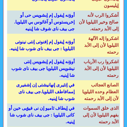
إيليسون
أشكروا الرب لأنه
أوؤنه إيفول إم إبشويس حى أو
صالح وخير الليلويا لأن
إخريستوس أو آغاثوس بي الليلويا.
إلى الأبد رحمته.
جى بيف ناى شوف شا إينيه
اشكروا إله الآلهة
أوؤنه إيفول إم إفنوتى إنتى نينوتى
الليلويا لأن إلى الأبد
الليلويا : جى بيف ناى شوب شا إينيه.
رحمته
اشكروا رب الأرباب
أوؤنه إيفول إم إبشويس إنتى
الليلويا لأن إلى الأبد
نيشويس الليلويا جى بيف ناى شوب
رحمته
شا إينيه.
الصانع العجائب
في إتئيرى إنهانيشتى إن إشفيرى
العظام وحده الليلويا
إممافاطف الليلويا.جى بيف ناى
لأن إلى الأبد رحمته
شوب شا إينيه.
الذى خلق السموات
في إيطاف ثاميو إن نى فيؤيى خين أو
بفهم الليلويا لأن إلى
كاتى الليلويا : جى بيف ناى شوب شا
الأبد رحمته
إينيه.