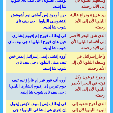
وسطهم الليلويا لأن
توميتى الليلويا : جى بيف ناى شوب
إلى الأبد رحمته
شا إينيه.
بيد عزيزة وذراع عالية
خين أوجيج إس آماهى نيم أشوفش
الليلويا لأن إلى الأبد
إفتشوسى الليلويا : جى بيف ناى
رحمته
شوب شا إينيه.
الذى شق البحر الأحمر
في إيطاف فورج إم إفيوم إنشارى
إلى أقسام الليلويا لأن
خين هان فورج الليلويا : جى بيف ناى
إلى الأبد رحمته
شوب شا إينيه.
وأجاز إسرائيل في
أووه إفئينى إمبى إسرائيل إيمير خين
وسطه الليلويا لأن إلى
تيف ميتى الليلويا : جى بيف ناى
الأبد رحمته
شوب شا إينيه.
وطرح فرعون وكل
أووه أف فور فير إم فاراؤ نيم تيف
قوته في البحر الأحمر
جوم تيرس إى إفيوم إنشارى الليلويا
الليلويا لأن إلى الأبد
: جى بيف ناى شوب شا إينيه.
رحمته
الذى أخرج شعبه إلى
فى إيطاف إبنى إمبيف لاؤس إيفول
البرية الليلويا لآن إلى
إن إهرى هى إبشافى الليلويا : جى