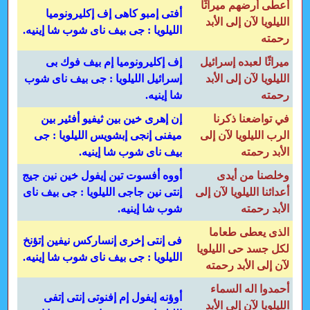
أعطى أرضهم ميراثًا
أفتى إمبو كاهى إف إكليرونوميا
الليلويا لآن إلى الأبد
الليلويا : جى بيف ناى شوب شا إينيه.
رحمته
ميراثًا لعبده إسرائيل
إف إكليرونوميا إم بيف فوك بى
الليلويا لآن إلى الأبد
إسرائيل الليلويا : جى بيف ناى شوب
رحمته
شا إينيه.
في تواضعنا ذكرنا
إن إهرى خين بين ثيفيو أفئير بين
الرب الليلويا لآن إلى
ميفنى إنجى إبشويس الليلويا : جى
الأبد رحمته
بيف ناى شوب شا إينيه.
وخلصنا من أيدى
أووه أفسوت تين إيفول خين نين جيج
أعدائنا الليلويا لآن إلى
إنتى نين جاجى الليلويا : جى بيف ناى
الأبد رحمته
شوب شا إينيه.
الذى يعطى طعاما
فى إنتى إخرى إنساركس نيفين إتؤنخ
لكل جسد حى الليلويا
الليلويا : جى بيف ناى شوب شا إينيه.
لآن إلى الأبد رحمته
أحمدوا اله السماء
أوؤنه إيفول إم إفنوتى إنتى إتفى
الليلويا لآن إلى الأبد