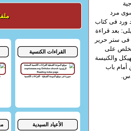
ية
سوى مرد
ملف
د ورد فى كتاب
ى: بعد قراءة
 فى ستر حرير
لمخلص على
القراءات الكنسية
يكل والكنيسة
 أمام باب
دس.
صورة فى موقع الموجة القبطية - القراءات الكنسية
ص
الأعياد السيدية
مع