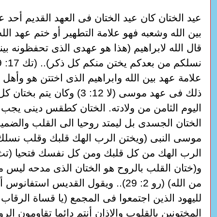
عيد الختان كان عيد الختان فى العهد القديم أحد ع
بين الله وشعبه فهو علامة التطهير أو ختم عهد ال
قال الله لابراهيم (هذا هو عهدى الذى تحفظونه بين
علامة عهد بين الله وابراهيم الذى اختتن هو وأهل ب
ذلك فى عهد موسى (لا 12: 3) وكان 
اليوم الثامن من ولادته. الختان كطقس دينى يجب 
الختان الجسدى بل ليمتد روحيا الى القلب والضمي
موسى النبى (ويختن الرب الهك قلبك وقلب نسل
و(ختان القلب بالروح هو الختان الذى مدحه ليس م
من الله) (رو 2: 29).. ويقول القديس استفا
لليهود الذين اجتمعوا فى المجمع (يا قساة الرقاب 
المختونين بالقلوب والاذان أنتم دائما تقاومون الر