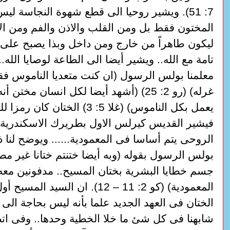
7: 51). ويشير روحيا الى قطع شهوة النجاسة ل
المختون فقط بل ومن القلب والاذن والفم ومن ال
ليكون طاهراً من خارج ومن داخل وبذا يصبح على
تامة مع الله.. ويشير أيضا الى الطاعة لوصايا الله.
معلمنا بولس الرسول (ان كنت متعديا الناموس فق
غرله) (رو 2: 25) (أشهد أيضا لكل انسان مختن 
يعمل بكل الناموس) (غلا 5: 3) الختان كا
فيشير القديس كيرلس الاول بطريرك الاسكندرية ا
الروحى يتم أساسا فى المعمودية...... ويوضح لنا ذ
بولس الرسول بقوله (وبه أيضا ختنتم ختانا غير مصن
جسم خطايا البشرية بختان المسيح.. مدفونين مع
المعمودية) (كو 2: 11 – 12). ان السيد ا
الختان فى العهد الجديد علما بأنه ليس بحاجة الى 
شابهنا فى كل شئ ما خلا الخطية وحدها.. وفى اتض