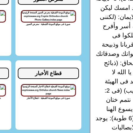
د امسك ليكن
مز 141: 2) 6- ذبيحة الايمان: (لكننى
 أسر وأفرح
صورة فى موقع الموجة القبطية - معرض الصور
ة: (واسلكوا فى
ربانا وذبيحة
 الصدقة: (صلواتك وصدقاتك
4) 9- ذبيحة الانسحاق: (ذبائح
الله لا
قطاع الأخبار
(وان وجد فى الهيئة
كانسان وضع نفسه وأطاع حتى الموت موت الصليب) (فى 2:
 نتمم ختان
صورة فى موقع الموجة القبطية - قطاع الأخبار
ص
سوع الهنا
الذى له المجد الدائم الى الابد أمين. طقس العيد (6 طوبة): يوجد
بصاليات