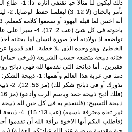
ذلك ليكون لنا مثالا حيا نقتف
تأمر بالختان (
باخوته فى كل شئ (عب 2: 17). 4- سي
تواضعه اذ بولادته أخذ صورة انسان أما بختانه أخذ
الخاطئ. وهو وحده الذى بلا خطية.. لقد قدموا عن
ختانه ذبيحة متضعه حسب الشريعة (فرخى حمام) اذ
فقيرين.. أما ذبائحنا التى نقدمها لله فهى ذبائح روح
دمنا فى غربة هذا العالم وأهمها: 1-
نذورك أو فى ذبائح ش
ذبيحة التسبيح: (فلنتقدم به فى كل حين لله ذبيحة 
ثمر ثقاه معترفة باسمه) (عب 13:
(فأطلب اليكم أيها الاخوة برأفة الله أن تقدموا أج