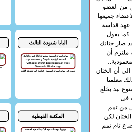
يس من العضو
اعضاء جميعها
 عهد قداسة
. كما يقول
البابا شنودة الثالث
د صار ختانك
أنه ملتزم أن
ن رمزا للمعمودية..
صو
لى أن الختان
صورة فى موقع الموجة القبطية - قداسة البابا شنودة الثالث
لك معلمنا
وع بيد بخلع
ه فى
لمسيح أول من تمم
الختان لكن
المكتبة القبطية
اع تام تمم