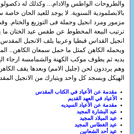
والطروحات الواطس والادام... وكذلك له ذكصولوج
بالابصلمودية السنوية. لا يوجد للعيد الحان خاصة 
مزمور ومرد انجيل وجملة فى التوزيع والختام. وق
ترتيب البيعة المخطوط عن طقس عيد الختان ما يل
انجيل القداس قبطيا وعربيا يلف الانجيل المقدس
ويحمله الكاهن كمثل ما حمل سمعان الكاهن.. ا
يديه ثم يطوف موكب الكهنة والشمامسة ارجاء اله
وهم يرددون لحن (جليل الامم) وبعدها يقف الكاهن
الهيكل ويسجد كل واحد ويتبارك من الانجيل المق
مقدمة عن الأعياد في الكتاب المقدس
الأعياد في العهد القديم
مقدمة عن الأعياد السيديه
عيد البشارة المجيد
عيد الميلاد المجيد
عيد الغطاس المجيد
عيد أحد الشعانين