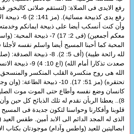
رفع الايدى فى الصلاة: (لتستقم صلاتى كالبخور ق
رفع يدى كذبيحة مسائية). (
وأن كنت أنسكب أيضا على ذبيحة ايمانكم وخدمته
معكم أجمعين) (فى 2: 17) 7- ذبيحة المحب
المحبة كما أحبنا المسيح أيضا واسلم نفسه لأجلنا ق
لله رائحة طيبة) (أف 5: 2). 8- ذبيحة
صعدت تذكارا أمام الله) (اع 10: 
الله هى روح منكسرة القلب المنكسر والمنسحق يا 
تحتقره) (مز 51: 17). 10- ذبيحة الطاعة: 
8).. يعطنا الربأن نقدم له تلك الذبائح كل حين وأن
قلوبنا وأفكارنا وحواسنا لتكون جديدة فى المسيح ي
ابصاليتين للعيد (واطس وآدام) موجودتان بكتاب الا