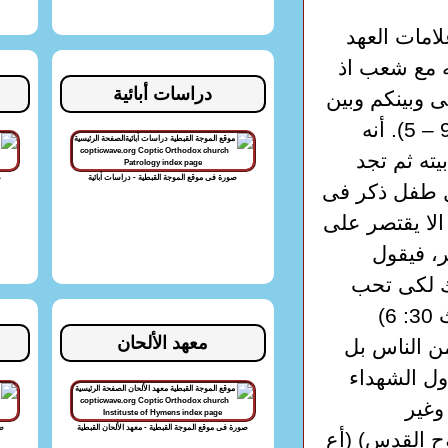
لامات العهد
له مع شعب اذ
دراسات أبائية
ى وبينكم وبين
نسلكم من بعدكم يختن منكم كل ذكر).. (تك 17: 9 – 5). أنه
يته ثم تجد
صورة فى موقع الموجة القبطية - دراسات أبائية
ص
يتم بختان كل طفل ذكر فى
الا يقتصر على
ر، فيقول
ك لكى تحب
الرب الهك من كل قلبك ومن كل نفسك فتحيا (تث 30: 6)
معهد الألحان
ن الناس بل
نوس أول الشهداء
وغير
صورة فى موقع الموجة القبطية - معهد الألحان القبطية
صو
وح القدس) (أع