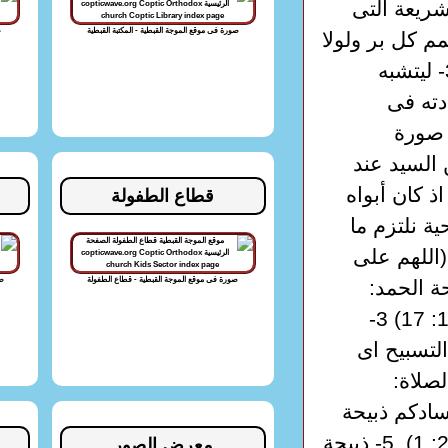
ى آثاره اذا: 1- أطاع الشريعة التى
صورة فى موقع الموجة القبطية - المكتبة القبطية
ص
لا 12: 3) ليعلمنا حفظ الوصايا. 2- ليتمم كل بر ولولا
أنه اختتن لما قبله اليهود أو سمعوا كلامه كمعلم. 3- ليتشبه
را على عادته فى
 صورة
 السيد عند
 كان أبواه
قطاع الطفولة
ية نلتزم ما
 ذبيحة الشكر: (اللهم على
صورة فى موقع الموجة القبطية - قطاع الطفولة
صو
كر لك) (مز 56: 12). 2- ذبيحة الحمد:
(فلك أذبح ذبيحة حمد وباسم الرب وأدعو) (مز 116: 17) 3-
التسبيح اى
 15). 4- ذبيحة الصلاة:
سادكم ذبيحة
حية مقدسة مرضية عند الله عبادتكم العقلية) (رو 2: 1). 5- ذبيحة
معرض الصور