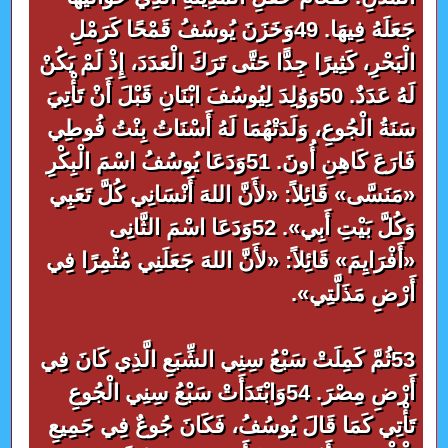
جَعَلَهُ فِيهَا. 49وَخَزَنَ يُوسُفُ قَمْحًا كَرَمْلِ
الْبَحْرِ، كَثِيرًا جِدًّا حَتَّى تَرَكَ الْعَدَدَ، إِذْ لَمْ يَكُنْ
لَهُ عَدَدٌ. 50وَوُلِدَ لِيُوسُفَ ابْنَانِ قَبْلَ أَنْ تَأْتِيَ
سَنَةُ الْجُوعِ، وَلَدَتْهُمَا لَهُ أَسْنَاتُ بِنْتُ فُوطِي
فَارَعَ كَاهِنِ أُونَ. 51وَدَعَا يُوسُفُ اسْمَ الْبِكْرِ
«مَنَسَّى» قَائِلاً: «لأَنَّ اللهَ أَنْسَانِي كُلَّ تَعَبِي
وَكُلَّ بَيْتِ أَبِي». 52وَدَعَا اسْمَ الثَّانِى
«أَفْرَايِمَ» قَائِلاً: «لأَنَّ اللهَ جَعَلَنِي مُثْمِرًا فِي
أَرْضِ مَذَلَّتِي».
53ثُمَّ كَمِلَتْ سَبْعُ سِنِي الشِّبَعِ الَّذِي كَانَ فِي
أَرْضِ مِصْرَ. 54وَابْتَدَأَتْ سَبْعُ سِنِي الْجُوعِ
تَأْتِي كَمَا قَالَ يُوسُفُ، فَكَانَ جُوعٌ فِي جَمِيعِ