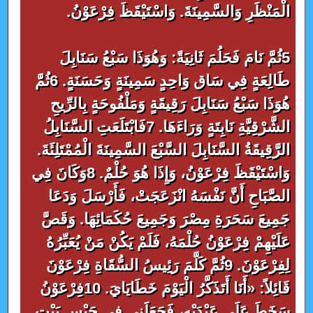
الْمَنْظَرِ وَالسَّمِينَةَ. وَاسْتَيْقَظَ فِرْعَوْنُ.
5ثُمَّ نَامَ فَحَلُمَ ثَانِيَةً: وَهُوَذَا سَبْعُ سَنَابِلَ
طَالِعَةٍ فِي سَاق وَاحِدٍ سَمِينَةٍ وَحَسَنَةٍ. 6ثُمَّ
هُوَذَا سَبْعُ سَنَابِلَ رَقِيقَةٍ وَمَلْفُوحَةٍ بِالرِّيحِ
الشَّرْقِيَّةِ نَابِتَةٍ وَرَاءَهَا. 7فَابْتَلَعَتِ السَّنَابِلُ
الرَّقِيقَةُ السَّنَابِلَ السَّبْعَ السَّمِينَةَ الْمُمْتَلِئَةَ.
وَاسْتَيْقَظَ فِرْعَوْنُ، وَإِذَا هُوَ حُلْمٌ. 8وَكَانَ فِي
الصَّبَاحِ أَنَّ نَفْسَهُ انْزَعَجَتْ، فَأَرْسَلَ وَدَعَا
جَمِيعَ سَحَرَةِ مِصْرَ وَجَمِيعَ حُكَمَائِهَا. وَقَصَّ
عَلَيْهِمْ فِرْعَوْنُ حُلْمَهُ، فَلَمْ يَكُنْ مَنْ يُعَبِّرُهُ
لِفِرْعَوْنَ. 9ثُمَّ كَلَّمَ رَئِيسُ السُّقَاةِ فِرْعَوْنَ
قَائِلاً: «أَنَا أَتَذَكَّرُ الْيَوْمَ خَطَايَايَ. 10فِرْعَوْنُ
سَخَطَ عَلَى عَبْدَيْهِ، فَجَعَلَنِي فِي حَبْسِ بَيْتِ