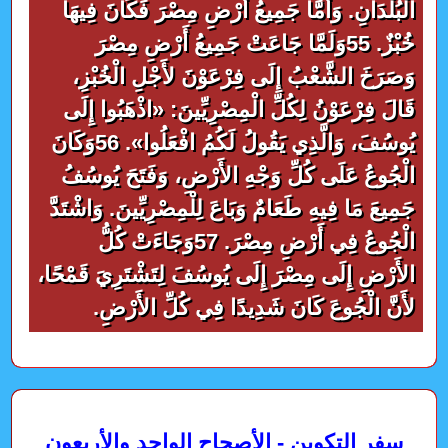
الْبُلْدَانِ. وَأَمَّا جَمِيعُ أَرْضِ مِصْرَ فَكَانَ فِيهَا
خُبْزٌ. 55وَلَمَّا جَاعَتْ جَمِيعُ أَرْضِ مِصْرَ
وَصَرَخَ الشَّعْبُ إِلَى فِرْعَوْنَ لأَجْلِ الْخُبْزِ،
قَالَ فِرْعَوْنُ لِكُلِّ الْمِصْرِيِّينَ: «اذْهَبُوا إِلَى
يُوسُفَ، وَالَّذِي يَقُولُ لَكُمُ افْعَلُوا». 56وَكَانَ
الْجُوعُ عَلَى كُلِّ وَجْهِ الأَرْضِ، وَفَتَحَ يُوسُفُ
جَمِيعَ مَا فِيهِ طَعَامٌ وَبَاعَ لِلْمِصْرِيِّينَ. وَاشْتَدَّ
الْجُوعُ فِي أَرْضِ مِصْرَ. 57وَجَاءَتْ كُلُّ
الأَرْضِ إِلَى مِصْرَ إِلَى يُوسُفَ لِتَشْتَرِيَ قَمْحًا،
لأَنَّ الْجُوعَ كَانَ شَدِيدًا فِي كُلِّ الأَرْضِ.
سفر التكوين - الأصحاح الواحد والأربعون