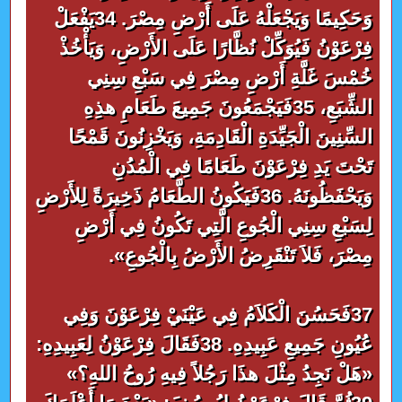
وَحَكِيمًا وَيَجْعَلْهُ عَلَى أَرْضِ مِصْرَ. 34يَفْعَلْ
فِرْعَوْنُ فَيُوَكِّلْ نُظَّارًا عَلَى الأَرْضِ، وَيَأْخُذْ
خُمْسَ غَلَّةِ أَرْضِ مِصْرَ فِي سَبْعِ سِنِي
الشِّبَعِ، 35فَيَجْمَعُونَ جَمِيعَ طَعَامِ هذِهِ
السِّنِينَ الْجَيِّدَةِ الْقَادِمَةِ، وَيَخْزِنُونَ قَمْحًا
تَحْتَ يَدِ فِرْعَوْنَ طَعَامًا فِي الْمُدُنِ
وَيَحْفَظُونَهُ. 36فَيَكُونُ الطَّعَامُ ذَخِيرَةً لِلأَرْضِ
لِسَبْعِ سِنِي الْجُوعِ الَّتِي تَكُونُ فِي أَرْضِ
مِصْرَ، فَلاَ تَنْقَرِضُ الأَرْضُ بِالْجُوعِ».
37فَحَسُنَ الْكَلاَمُ فِي عَيْنَيْ فِرْعَوْنَ وَفِي
عُيُونِ جَمِيعِ عَبِيدِهِ. 38فَقَالَ فِرْعَوْنُ لِعَبِيدِهِ:
«هَلْ نَجِدُ مِثْلَ هذَا رَجُلاً فِيهِ رُوحُ اللهِ؟»