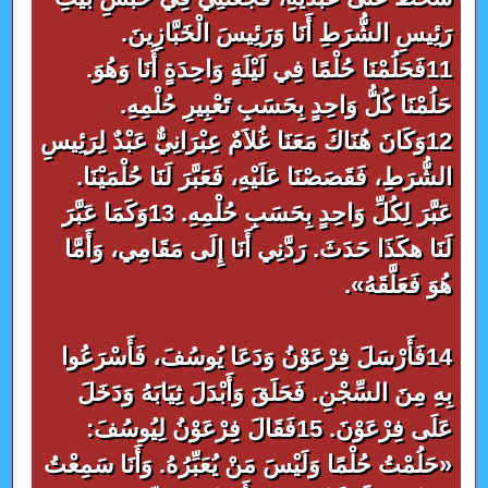
رَئِيسِ الشُّرَطِ أَنَا وَرَئِيسَ الْخَبَّازِينَ.
11فَحَلُمْنَا حُلْمًا فِي لَيْلَةٍ وَاحِدَةٍ أَنَا وَهُوَ.
حَلُمْنَا كُلُّ وَاحِدٍ بِحَسَبِ تَعْبِيرِ حُلْمِهِ.
12وَكَانَ هُنَاكَ مَعَنَا غُلاَمٌ عِبْرَانِيٌّ عَبْدٌ لِرَئِيسِ
الشُّرَطِ، فَقَصَصْنَا عَلَيْهِ، فَعَبَّرَ لَنَا حُلْمَيْنَا.
عَبَّرَ لِكُلِّ وَاحِدٍ بِحَسَبِ حُلْمِهِ. 13وَكَمَا عَبَّرَ
لَنَا هكَذَا حَدَثَ. رَدَّنِي أَنَا إِلَى مَقَامِي، وَأَمَّا
هُوَ فَعَلَّقَهُ».
14فَأَرْسَلَ فِرْعَوْنُ وَدَعَا يُوسُفَ، فَأَسْرَعُوا
بِهِ مِنَ السِّجْنِ. فَحَلَقَ وَأَبْدَلَ ثِيَابَهُ وَدَخَلَ
عَلَى فِرْعَوْنَ. 15فَقَالَ فِرْعَوْنُ لِيُوسُفَ:
«حَلُمْتُ حُلْمًا وَلَيْسَ مَنْ يُعَبِّرُهُ. وَأَنَا سَمِعْتُ