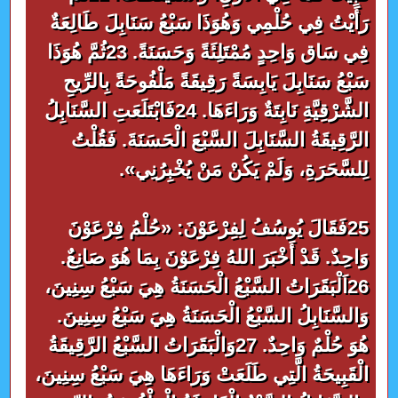
رَأَيْتُ فِي حُلْمِي وَهُوَذَا سَبْعُ سَنَابِلَ طَالِعَةٌ
فِي سَاق وَاحِدٍ مُمْتَلِئَةً وَحَسَنَةً. 23ثُمَّ هُوَذَا
سَبْعُ سَنَابِلَ يَابِسَةً رَقِيقَةً مَلْفُوحَةً بِالرِّيحِ
الشَّرْقِيَّةِ نَابِتَةٌ وَرَاءَهَا. 24فَابْتَلَعَتِ السَّنَابِلُ
الرَّقِيقَةُ السَّنَابِلَ السَّبْعَ الْحَسَنَةَ. فَقُلْتُ
لِلسَّحَرَةِ، وَلَمْ يَكُنْ مَنْ يُخْبِرُنِي».
25فَقَالَ يُوسُفُ لِفِرْعَوْنَ: «حُلْمُ فِرْعَوْنَ
وَاحِدٌ. قَدْ أَخْبَرَ اللهُ فِرْعَوْنَ بِمَا هُوَ صَانِعٌ.
26اَلْبَقَرَاتُ السَّبْعُ الْحَسَنَةُ هِيَ سَبْعُ سِنِينَ،
وَالسَّنَابِلُ السَّبْعُ الْحَسَنَةُ هِيَ سَبْعُ سِنِينَ.
هُوَ حُلْمٌ وَاحِدٌ. 27وَالْبَقَرَاتُ السَّبْعُ الرَّقِيقَةُ
الْقَبِيحَةُ الَّتِي طَلَعَتْ وَرَاءَهَا هِيَ سَبْعُ سِنِينَ،