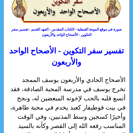
صورة فى موقع الموجة القبطية - الكتاب المقدس - العهد القديم - تفسير سفر
التكوين - الأصحاح الواحد والأربعون
تفسير سفر التكوين - الأصحاح الواحد
والأربعون
الأصحاح الحادي والأربعون يوسف الممجد تخرج يوسف في مدرسة المحبة الصادقة، فقد أتسع قلبه بالحب لإخوته المبغضين له، ونجح في بيت فوطيفار كعبد يخدم في محبة طاهرة، وأخيرًا كسجين وسط المذنبين، وفي الوقت المناسب رفعه الله إلى القصر وكأنه بالسيد المسيح الذي نزل من أجلنا إلى سجن الجحيم لكي يرفعنا معه إلى قصره السماوي واهبًا إيانا خبزًا سماويًا. 1. حلما فرعون 1-8 2. إحضار يوسف 9-16 3. الحلمان وتفسيرهما 17-32 4. مشورة يوسف 33-36 5. يوسف وختم فرعون 37-46 6. يوسف وتخزين القمح 47-49 7. أبنا يوسف 50-52 8. يوسف يشبع مصر 53-75 1. حلما فرعون: طلب يوسف من رئيس السقاة أن يذكره أمام فرعون دون أن يمس سمعة امرأة فوطيفار في شئ، لكن إذ اتكل يوسف على هذا الذراع البشري تركه بعد ذلك سنتين في السجن، حتى متى جاء الوقت المحدد من قبل الله تكلم الله نفسه في قلب فرعون خلال حلمين أزعجاه. رأى فرعون نفسه واقفًا عند نهر النيل، وإذا بسبع بقرات حسنة المنظر وسمينة خرجت من النهر لترتع من مرج أخضر وخصيب، ثم خرجت سبع بقرات أخرى قبيحة المنظر ورقيقة اللحم أكلت البقرات الأولى وقد بقيت كما هي في قبح منظرها [21]. وإذ استيقظ فرعون ونام رأى سبع سنابل في ساق واحدة سمينه وحسنة، ابتلعتها سبع سنابل رقيقة ملفوحة بالريح الشرقية نابتة وراءها... لقد فسر يوسف الحلمين بكونهما يشيران إلى أمر واحد أراد الله تأكيده، هو حدوث رخاء عظيم لمدة سبع سنوات يفسده جوع شديد وقحط ليس له مثيل لمدة سبع سنوات تالية. إن كان النيل يشير إلى مياه المعمودية التي من خلالها أنطلق الرب بكنيسته المقدسة مرموزًا إليها بالسبع بقرات الحسنة المنظر والسمينة فإن عدو الخير ينطلق كوحش بحري معه أتباعه الأشرار القبيحو المنظر روحيًا والرقيقو اللحم، غايتهم افتراس الكنيسة في أواخر الدهر... إذ يقول السيد المسيح: "لو لم تقصر تلك الأيام لم يخلص جسد" (مت 24: 22)؛ "حتى يضلوا لو أمكن المختارون أيضًا، هذا أنا قد سبقت وأخبرتكم" (مت 24: 25). وقد قدم لنا السيد المسيح وصفًا مرًا لمجيء المسيح الدجال في أواخر الدهور، سبق لنا عرض أقوال الكثير من الآباء في تفسيره[427]. تكرر الأمر بالنسبة لسنابل الحنطة، فإن كانت الكنيسة تمثل سنابل القمح المتحدة في ساق ملفوحة بالريح الشرقية، التي يقول عنها القديس هيبوليتس الروماني[428]: [أنها المسيح الدجال، يهب من الشرق كريح ساخنة تحرق الزرع المقدس. هكذا يهاجم المسيح الكذاب بأتباعه الكنيسة المسيح ليفسدها في أواخر الدهور]. يبدو أنها ستكون أيام مريرة عند ظهور ضد المسيح، الذي قال عنه الرسول بولس: "يستعلن إنسان الخطية ابن الهلاك المقاوم والمرتفع على كل ما يدعى إلهًا أو معبودًا حتى أنه يجلس في هيكل الله (كإله) مظهرًا نفسه أنه إله" (2 تس 2: 4). وإذ يتعرض العلامة أوريجانوس لضد المسيح في عظاته على سفر أرميا يشكر الله أنه لا يعاصر هذه الأيام القادمة إذ يتساءل: "هل يا ترى سيوجد مؤمن واحد في كل كنيسة؟! بهذا يعكس العلامة أوريجانوس فكر الكنيسة في القرن الثاني عن المسيح الدجال. 2. إحضار يوسف: إذ أنزعج فرعون أحضر جميع سحرة مصر وحكمائها وقص عليهم حلمه فعجزوا عن تقديم تفسير للحلم. هنا تذكر رئيس السقاة ما حدث له ولرئيس الخبازين في السجن وكيف فسر لهما الغلام العبراني يوسف الحلمين. أخبر رئيس السقاة فرعون، فاستدعى يوسف الذي حلق وأبدل ثيابه ودخل على فرعون... وإذ أخبره فرعون بالأمر، أجاب: "ليس لي، الله يجيب بسلامة فرعون" [16]. إن كان إطلاق الشعر وارتداء ملابس السجن يشيران إلى التجسد الإلهي، حيث حمل السيد المسيح طبيعتنا لكن بغير فساد وارتدى جسدنا، فما فعله يوسف إذ حلق شعره وأبدل ثيابه ليدخل على فرعون يشير إلى السيد المسيح الذي يرتفع بنا إلى مجده، إلى حضن أبيه بعد أن ينزع عنا عارنا ويبدل طبيعتنا الأولى إلى طبيعة تليق بتمتعنا بحياته. في المسيح يسوع نخلع إنساننا القديم لنلبس الإنسان الجديد الذي على صورة خالقه. 3. الحلمان وتفسيرهما: قص فرعون ليوسف الحلمين وأخبره أن السحرة لم يستطيعوا أن يخبروه بتفسيرهما. هنا فرعون يمثل العالم الذي كان الله يتحدث معه خلال الأحلام والرموز خاصة في العصر الموسوي... حتى يأتي السيد المسيح نفسه – يوسف – الذي يكشف لنا الرموز، ويحدثنا فمًا لفم، ويهبنا المشورة الصالحة باستلامه قيادة حياتنا، وإقامة مخازن قمح روحي في أعماقنا. ما أحوجنا أن ننطلق من الحكماء والسحرة إلى يوسف الحقيقي، فلا نعود نتكل على فهمنا البشري بل بالإيمان نلتقي بربنا يسوع، يكشف لنا الأسرار الإلهية ويقود حياتنا في أيام الشبع كما في أيام الجوع، ويتسلم تدبيرنا الروحي حتى يخرج بنا من ضيق هذا العالم إلى كمال مجده الأبدي! 4. مشورة يوسف: لم يقف عمل يوسف عند تفسير الحلمين بل قدم لفرعون مشورة صالحة بحسب الحكمة الإلهية: "فالآن لينظر فرعون رجلاً بصيرًا وحكيمًا يجعله على أرض مصر. يفعل فرعون فيوكل نظارًا على الأرض، ويأخذ خُمس غلة مصر في سبع سني الشبع، فيجمعون جميع طعام هذه السنين الجيدة القادمة ويخزنون قمحًا تحت يد فرعون طعامًا في المدن ويحفظونه، فيكون الطعام ذخيرة لسبع سني الجوع التي تكون في أرض مصر، فلا تنقرض الأرض بالجوع" [ 34–36]. لقد تركزت مشورة يوسف في النقاط التالية: أولاً: الحاجة إلى رجل بصير وحكيم يقيمه فرعون على أرض مصر... وكانت إجابة فرعون على هذا المطلب: "هل نجد مثل هذا رجلاً فيه روح الله؟! ثم قال فرعون ليوسف: بعدما أعلمك الله كل هذا ليس بصير وحكيم مثلك. أنت تكون على بيتي، وعلى فمك يقبل جميع شعبي" [ 38–40]. إذ يفتح الرب بصيرتنا فلا نعيش بعد تحت ظلال الناموس، بك يتكشف الحلمان فنفهم الحق عوض الظل، والمرموز إليه عوض الرموز نكتشف هذه الحقيقة أننا محتاجون إلى من يتسلم أرضنا ويتدبر حياتنا الداخلية بحكمة سماوية، فنقول ليوسفنا: إن كنت قد أدخلتنا إلى الحق، وفتحت بصائرنا على السموات من هو بصير وحكيم مثلك؟! من يكون على بيتي الداخلي ويشبع أفواه حواسي وعواطفي وكل طاقاتي غيرك؟! بمعنى آخر كلما دخل بنا ربنا يسوع المسيح إلى أسراره السماوية ازداد إحساسنا بالحاجة إليه والتهبت أعماقنا شوقًا نحوه، فنقول مع العروس: "وجدت من تحبه نفسي فأمسكته ولم أرخه حتى أدخلته بيت أمي وحجرة من حبلت بي" (نش 3: 4). إن كان فرعون قد تعلق قلبه بيوسف قائلاً: "هل نجد مثل هذا الرجلاً فيه روح الله؟!"، فكم بالحري يليق بنا أن نتعلق بذاك الذي روح الله هو روحه؟! الواحد مع الروح القدس في اللاهوت؟! يقول الرسول بولس: "لأن غاية الناموس هي المسيح" (رو 10: 4)... فإذ يكشف لنا السيد المسيح عن أسرار الناموس وأعماقه نكتشف غايته أن يدفعنا نحو المسيح كمخلص وعريس للنفس البشرية. ولعله لهذا السبب كان المرتل يصرخ: "بنورك يارب نعاين النور"، وكأنه يقول بمسيحك الذي هو نورك نكتشف أسرار ناموسك فيدخل بنا إلى المسيح نفسه بكونه "النور الإلهي". المسيح هو الطريق وهو الغاية! ثانيًا: يوسف يسأل فرعون أن يقيم نظارًا على الأرض تحت قيادة ذاك الحكيم الذي يدبر أرض مصر. ماذا يعني بهؤلاء النظار إلاَّ تقديس الحواس، فتكون جميع حواسنا مضبوطة في الرب ومقدسة، تعمل لا حسب أهواء الجسد بل حسب مشورة السيد المسيح مدبر حياتنا كلها. والعجيب أن السيد المسيح لم يأتمن نظارًا على حواسنا غير روحه القدوس الذي وحده يقدر أن يقدس ويشكل حواسنا حسب إرادته الإلهية. يقول القديس الأنبا أنطونيوس: [الروح القدس يعلم الإنسان أن يحفظ الجسد كله – من الرأس إلى القدمين – في تناسق. فيحفظ العينين لتنظرا بنقاوة. ويحفظ الأذنين لتصغيا في سلام دون أن تتلذذ بالأحاديث عن الآخرين والافتراءات وذم الغير. ويحفظ اللسان لينطق بالصلاة وحده، معطيًا وزنًا لكل كلمة، فلا يسمح لشيء دنس أو شهواني أن يختلط بحديثه. ويحفظ اليدين لتتحركا طبيعيًا فترتفعان للصلاة لصنع الرحمة والكرم. ويحفظ المعدة ليكون لها حدود مناسبة للأكل والشرب، وذلك حسب القدر الكافي لقوت الجسد، فلا يترك الشهوة والنهم ينحرفان به فتتعدى حدودها. ويحفظ القدمين ليسلكا حسب إرادة الله بهدف القيام بالأعمال الصالحة. بهذا يكون الجسد كله قد اعتاد كل عمل صالح، وصار خاضعًا لسلطان الروح القدس، فيتغير شيئًا فشيئًا حتى يشارك – إلى حد ما – في النهاية صفات الجسد الروحي الذي يناله في القيامة العادلة[429]]. ثالثًا: طالب يوسف فرعون بالجمع في أيام الشبع، وتخزين خُمس المحصول السنوي لمدة سبع سنوات حتى يستخدم هذا الفائض في أيام الجوع. هذه مشورة حكيمة يليق بكل مؤمن أن يلتزم بها روحيًا، ففي فترات تعزيته الروحية والتهاب قلبه بمحبة الله يكون حريصًا أن يغتنم كل فرصة ليجمع لحساب ملكوت الله في مخازن قلبه الداخلية، حتى متى كان أمينًا وغير مستهتر في تلك الآونة يسنده الرب نفسه في أوقات الجفاف وفي فترات التجارب. بقد أمانتنا في فترات الالتهاب الروحي وحرصنا على كل فرصة للنمو والبنيان المستمر، نجد عون الله المجاني يفيض في فترات الفتور... فهو أمين و"ليس بظالم حتى ينسى عملكم وتعب المحبة" (عب 6: 10). إن كنا تحت الناموس نلتزم بتقديم العشور، ففي عهد النعمة يليق بنا أن نقدم بفيض، فالخُمس هنا لا يعني كمًا معينًا إنما تقديم حواسنا له بكونها خمس حواس! رابعًا: إذ نقيم في الأرض مخازن "لا تنقرض الأرض بالجوع" [36]... بمعنى أنه إن صار جسدنًا يحمل فيه مخازن الحنطة الروحية، فإن الخطية لا تستطيع أن تفسده بجوعها، بل يجتاز فترات الضيق دون أن يهلك! 5. يوسف وختم فرعون: تلمس فرعون في يوسف أنه رجل فيه روح الله [38]، إنسان بصير وحكيم ليس مثله في الحكمة، لذا قال له: "أنظر قد جعلتك على كل أرض مصر، وخلع فرعون خاتمه من يده وجعله في يد يوسف، وألبسه ثياب بوص (من الكتان الأبيض) ووضع طوق ذهب في عنقه، وأركبه في مركبته الثانية، ونادوا أمامه أركعوا" [41–43]. يا للعجب الذي طرده إخوته من بينهم وحسبوه أهلاً للموت يكرمه الملك الوثني ويقيمه في قصره على كل أرض مصر. إخوته خلعوا قميصه الملون، وغريب الجنس يقدم له الثوب الكتاني الأبيض. باعه إخوته كعبد والوثني يهبه خاتمه ويضع طوق في عنقه ويركبه مركبته الثانية. إخوته أذلوه والغريب نادى أن يركع له الجميع. من هو يوسف هذا إلاَّ السيد المسيح الذي رفضته أمته وقبله الأمم كملك يسيطر على قلوبهم ويدبر حياتهم ويتجلى في أعماقهم؟! من هو يوسف هذا إلاَّ كل مؤمن حق يثبت في السيد المسيح ليصير مرفوضًا من أخوته، مشهودًا لبره من الذين في الخارج؟! أما فرعون فإن كان يمثل الشعوب الوثنية التي قبلت السيد المسيح، العبد المرفوض من إخوته، ليملك عليها روحيًا ويتسلم قيادة حياتها، يمكننا القول أنه يمثل الآب أيضًا. فكما خرج يوسف من السجن ليلتقي بفرعون ويتسلم الخاتم من يده والثوب الكتاني الأبيض وطوق الذهب في عنقه والمركبة. إنه السيد المسيح الذي صار لأجلنا كعبد، ودخل إلى الجحيم كما في السجن، ولحسابنا أنطلق فنال باسمنا من الآب خاتم البنوة، فصرنا فيه أبناء الله، وتمتعنا ببره كثوب كتاني أبيض بلا عيب ولا دنس، وصار لنا شركة أمجاده معلنة في الطوق الذهبي، وتمتعنا بالمركبة السماوية المنطلقة بنا نحو السماء كما من مجد إلى مجد ومن قوة إلى قوة، وصرنا فيه ملوكًا مكرمين. لقد دعى فرعون يوسف "صفنات فعنيح" التي تعني بالمصرية "طعام الحياة"... اللقب الذي يليق بحق بالسيد المسيح إذ لم يبن مخازن أرضية ليجمع حنطة في أيام الرخاء بل قدم نفسه خبزًا سماويًا، من يأكله لا يجوع إلى الأبد. يرى البعض أن هذا اللقب يعني بالعبرية "مخلص العالم" أو "معلن الأسرار". أزوجه فرعون اسنات ابنة فوطي فارع كاهن أون، وكان في ذلك يرمز لاتحاد السيد المسيح بعروسه القادمة من الأمم حيث كان والدها يتعبد ويكهن للأصنام. هذا وأسنات أسم آلهة الحكمة، واسم أبيها فوطي فارع يعني المنتسب لرع إله الشمس، أما أون فهي هليوبوليس مدينة الشمس...ويقول إن أسنات كانت فتاة جميلة ومهذبة أحبت يوسف بسبب ما اتسم به من سمات فتركت عبادة الأوثان والتصقت بعبادة الله الحيّ