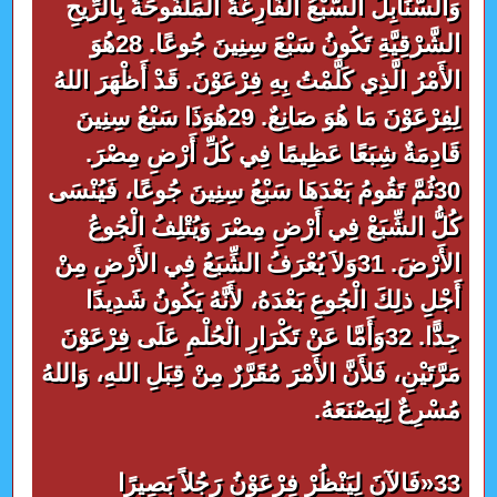
وَالسَّنَابِلُ السَّبْعُ الْفَارِغَةُ الْمَلْفُوحَةُ بِالرِّيحِ
الشَّرْقِيَّةِ تَكُونُ سَبْعَ سِنِينَ جُوعًا. 28هُوَ
الأَمْرُ الَّذِي كَلَّمْتُ بِهِ فِرْعَوْنَ. قَدْ أَظْهَرَ اللهُ
لِفِرْعَوْنَ مَا هُوَ صَانِعٌ. 29هُوَذَا سَبْعُ سِنِينَ
قَادِمَةٌ شِبَعًا عَظِيمًا فِي كُلِّ أَرْضِ مِصْرَ.
30ثُمَّ تَقُومُ بَعْدَهَا سَبْعُ سِنِينَ جُوعًا، فَيُنْسَى
كُلُّ الشِّبَعْ فِي أَرْضِ مِصْرَ وَيُتْلِفُ الْجُوعُ
الأَرْضَ. 31وَلاَ يُعْرَفُ الشِّبَعُ فِي الأَرْضِ مِنْ
أَجْلِ ذلِكَ الْجُوعِ بَعْدَهُ، لأَنَّهُ يَكُونُ شَدِيدًا
جِدًّا. 32وَأَمَّا عَنْ تَكْرَارِ الْحُلْمِ عَلَى فِرْعَوْنَ
مَرَّتَيْنِ، فَلأَنَّ الأَمْرَ مُقَرَّرٌ مِنْ قِبَلِ اللهِ، وَاللهُ
مُسْرِعٌ لِيَصْنَعَهُ.
33«فَالآنَ لِيَنْظُرْ فِرْعَوْنُ رَجُلاً بَصِيرًا