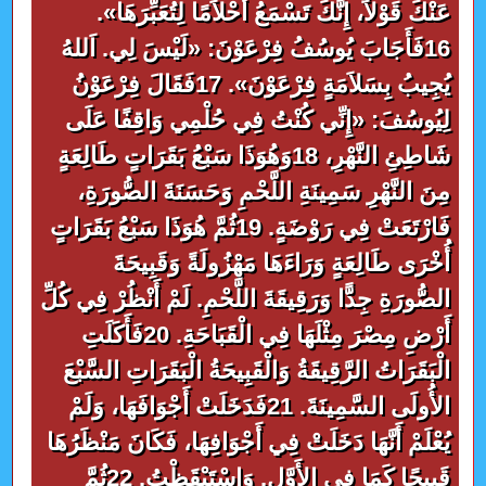
عَنْكَ قَوْلاً، إِنَّكَ تَسْمَعُ أَحْلاَمًا لِتُعَبِّرَهَا».
16فَأَجَابَ يُوسُفُ فِرْعَوْنَ: «لَيْسَ لِي. اَللهُ
يُجِيبُ بِسَلاَمَةٍ فِرْعَوْنَ». 17فَقَالَ فِرْعَوْنُ
لِيُوسُفَ: «إِنِّي كُنْتُ فِي حُلْمِي وَاقِفًا عَلَى
شَاطِئِ النَّهْرِ، 18وَهُوَذَا سَبْعُ بَقَرَاتٍ طَالِعَةٍ
مِنَ النَّهْرِ سَمِينَةِ اللَّحْمِ وَحَسَنَةَ الصُّورَةِ،
فَارْتَعَتْ فِي رَوْضَةٍ. 19ثُمَّ هُوَذَا سَبْعُ بَقَرَاتٍ
أُخْرَى طَالِعَةٍ وَرَاءَهَا مَهْزُولَةً وَقَبِيحَةَ
الصُّورَةِ جِدًّا وَرَقِيقَةَ اللَّحْمِ. لَمْ أَنْظُرْ فِي كُلِّ
أَرْضِ مِصْرَ مِثْلَهَا فِي الْقَبَاحَةِ. 20فَأَكَلَتِ
الْبَقَرَاتُ الرَّقِيقَةُ وَالْقَبِيحَةُ الْبَقَرَاتِ السَّبْعَ
الأُولَى السَّمِينَةَ. 21فَدَخَلَتْ أَجْوَافَهَا، وَلَمْ
يُعْلَمْ أَنَّهَا دَخَلَتْ فِي أَجْوَافِهَا، فَكَانَ مَنْظَرُهَا
قَبِيحًا كَمَا فِي الأَوَّلِ. وَاسْتَيْقَظْتُ. 22ثُمَّ