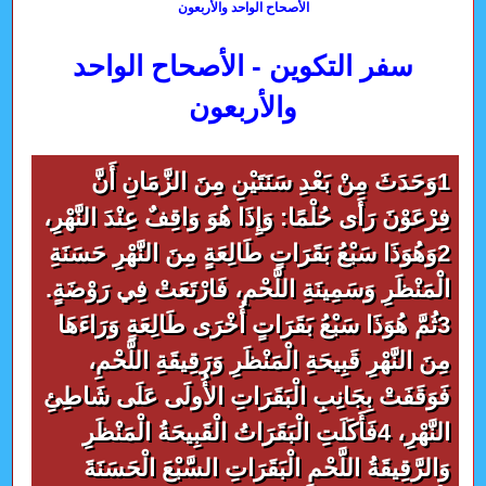
الأصحاح الواحد والأربعون
سفر التكوين - الأصحاح الواحد
والأربعون
1وَحَدَثَ مِنْ بَعْدِ سَنَتَيْنِ مِنَ الزَّمَانِ أَنَّ
فِرْعَوْنَ رَأَى حُلْمًا: وَإِذَا هُوَ وَاقِفٌ عِنْدَ النَّهْرِ،
2وَهُوَذَا سَبْعُ بَقَرَاتٍ طَالِعَةٍ مِنَ النَّهْرِ حَسَنَةِ
الْمَنْظَرِ وَسَمِينَةِ اللَّحْمِ، فَارْتَعَتْ فِي رَوْضَةٍ.
3ثُمَّ هُوَذَا سَبْعُ بَقَرَاتٍ أُخْرَى طَالِعَةٍ وَرَاءَهَا
مِنَ النَّهْرِ قَبِيحَةِ الْمَنْظَرِ وَرَقِيقَةِ اللَّحْمِ،
فَوَقَفَتْ بِجَانِبِ الْبَقَرَاتِ الأُولَى عَلَى شَاطِئِ
النَّهْرِ، 4فَأَكَلَتِ الْبَقَرَاتُ الْقَبِيحَةُ الْمَنْظَرِ
وَالرَّقِيقَةُ اللَّحْمِ الْبَقَرَاتِ السَّبْعَ الْحَسَنَةَ