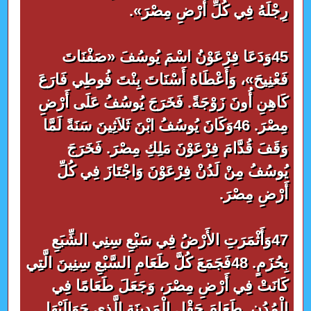
رِجْلَهُ فِي كُلِّ أَرْضِ مِصْرَ».
45وَدَعَا فِرْعَوْنُ اسْمَ يُوسُفَ «صَفْنَاتَ
فَعْنِيحَ»، وَأَعْطَاهُ أَسْنَاتَ بِنْتَ فُوطِي فَارَعَ
كَاهِنِ أُونَ زَوْجَةً. فَخَرَجَ يُوسُفُ عَلَى أَرْضِ
مِصْرَ. 46وَكَانَ يُوسُفُ ابْنَ ثَلاَثِينَ سَنَةً لَمَّا
وَقَفَ قُدَّامَ فِرْعَوْنَ مَلِكِ مِصْرَ. فَخَرَجَ
يُوسُفُ مِنْ لَدُنْ فِرْعَوْنَ وَاجْتَازَ فِي كُلِّ
أَرْضِ مِصْرَ.
47وَأَثْمَرَتِ الأَرْضُ فِي سَبْعِ سِنِي الشِّبَعِ
بِحُزَمٍ. 48فَجَمَعَ كُلَّ طَعَامِ السَّبْعِ سِنِينَ الَّتِي
كَانَتْ فِي أَرْضِ مِصْرَ، وَجَعَلَ طَعَامًا فِي
الْمُدُنِ. طَعَامَ حَقْلِ الْمَدِينَةِ الَّذِي حَوَالَيْهَا