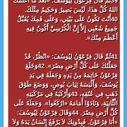
39ثُمَّ قَالَ فِرْعَوْنُ لِيُوسُفَ: «بَعْدَ مَا أَعْلَمَكَ
اللهُ كُلَّ هذَا، لَيْسَ بَصِيرٌ وَحَكِيمٌ مِثْلَكَ.
40أَنْتَ تَكُونُ عَلَى بَيْتِي، وَعَلَى فَمِكَ يُقَبِّلُ
جَمِيعُ شَعْبِي إِلاَّ إِنَّ الْكُرْسِيَّ أَكُونُ فِيهِ
أَعْظَمَ مِنْكَ».
41ثُمَّ قَالَ فِرْعَوْنُ لِيُوسُفَ: «انْظُرْ، قَدْ
جَعَلْتُكَ عَلَى كُلِّ أَرْضِ مِصْرَ». 42وَخَلَعَ
فِرْعَوْنُ خَاتِمَهُ مِنْ يَدِهِ وَجَعَلَهُ فِي يَدِ
يُوسُفَ، وَأَلْبَسَهُ ثِيَابَ بُوصٍ، وَوَضَعَ طَوْقَ
ذَهَبٍ فِي عُنُقِهِ، 43وَأَرْكَبَهُ فِي مَرْكَبَتِهِ
الْثَّانِيَةِ، وَنَادَوْا أَمَامَهُ «ارْكَعُوا». وَجَعَلَهُ عَلَى
كُلِّ أَرْضِ مِصْرَ. 44وَقَالَ فِرْعَوْنُ لِيُوسُفَ:
«أَنَا فِرْعَوْنُ. فَبِدُونِكَ لاَ يَرْفَعُ إِنْسَانٌ يَدَهُ وَلاَ