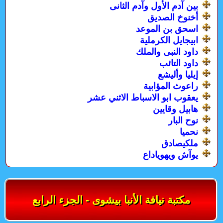
بين آدم الأول وآدم الثانى
أخنوخ الصديق
اسحق بن الموعد
ابيجايل الكرملية
داود النبى والملك
داود التائب
إيليا وأليشع
راعوث المؤابية
يعقوب ابو الاسباط الاثني عشر
هابيل وقايين
نوح البار
نحميا
ملكيصادق
يوآش ويهوياداع
مكتبة نيافة الأنبا بيشوى - الجزء الرابع