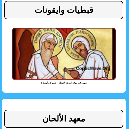
قبطيات وايقونات
صورة فى موقع الموجة القبطية - قبطيات وأيقونات
معهد الألحان