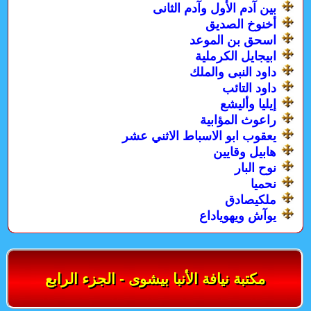
بين آدم الأول وآدم الثانى
أخنوخ الصديق
اسحق بن الموعد
ابيجايل الكرملية
داود النبى والملك
داود التائب
إيليا وأليشع
راعوث المؤابية
يعقوب ابو الاسباط الاثني عشر
هابيل وقايين
نوح البار
نحميا
ملكيصادق
يوآش ويهوياداع
مكتبة نيافة الأنبا بيشوى - الجزء الرابع