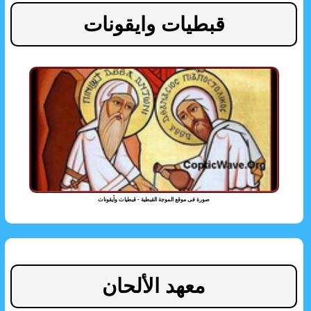
قبطيات وايقونات
صورة فى موقع الموجة القبطية - قبطيات وأيقونات
معهد الألحان