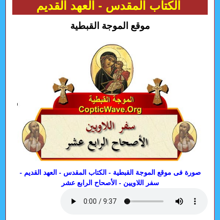
الكتاب المقدس - العهد القديم
موقع الموجة القبطية
صورة فى موقع الموجة القبطية - الكتاب المقدس - العهد القديم -
سفر اللاويين - الأصحاح الرابع عشر