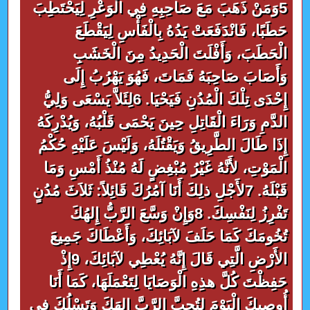
5وَمَنْ ذَهَبَ مَعَ صَاحِبِهِ فِي الْوَعْرِ لِيَحْتَطِبَ
حَطَبًا، فَانْدَفَعَتْ يَدُهُ بِالْفَأْسِ لِيَقْطَعَ
الْحَطَبَ، وَأَفْلَتَ الْحَدِيدُ مِنَ الْخَشَبِ
وَأَصَابَ صَاحِبَهُ فَمَاتَ، فَهُوَ يَهْرُبُ إِلَى
إِحْدَى تِلْكَ الْمُدُنِ فَيَحْيَا. 6لِئَلاَّ يَسْعَى وَلِيُّ
الدَّمِ وَرَاءَ الْقَاتِلِ حِينَ يَحْمَى قَلْبُهُ، وَيُدْرِكَهُ
إِذَا طَالَ الطَّرِيقُ وَيَقْتُلَهُ، وَلَيْسَ عَلَيْهِ حُكْمُ
الْمَوْتِ، لأَنَّهُ غَيْرُ مُبْغِضٍ لَهُ مُنْذُ أَمْسِ وَمَا
قَبْلَهُ. 7لأَجْلِ ذلِكَ أَنَا آمُرُكَ قَائِلاً: ثَلاَثَ مُدُنٍ
تَفْرِزُ لِنَفْسِكَ. 8وَإِنْ وَسَّعَ الرَّبُّ إِلهُكَ
تُخُومَكَ كَمَا حَلَفَ لآبَائِكَ، وَأَعْطَاكَ جَمِيعَ
الأَرْضِ الَّتِي قَالَ إِنَّهُ يُعْطِي لآبَائِكَ، 9إِذْ
حَفِظْتَ كُلَّ هذِهِ الْوَصَايَا لِتَعْمَلَهَا، كَمَا أَنَا
أُوصِيكَ الْيَوْمَ لِتُحِبَّ الرَّبَّ إِلهَكَ وَتَسْلُكَ فِي