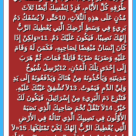
طُرُقِهِ كُلَّ الأَيَّامِ، فَزِدْ لِنَفْسِكَ أَيْضًا ثَلاَثَ
مُدُنٍ عَلَى هذِهِ الثَّلاَثِ، 10حَتَّى لاَ يُسْفَكُ دَمُ
بَرِيءٍ فِي وَسَطِ أَرْضِكَ الَّتِي يُعْطِيكَ الرَّبُّ
إِلهُكَ نَصِيبًا، فَيَكُونَ عَلَيْكَ دَمٌ. 11«وَلكِنْ إِذَا
كَانَ إِنْسَانٌ مُبْغِضًا لِصَاحِبِهِ، فَكَمَنَ لَهُ وَقَامَ
عَلَيْهِ وَضَرَبَهُ ضَرْبَةً قَاتِلَةً فَمَاتَ، ثُمَّ هَرَبَ
إِلَى إِحْدَى تِلْكَ الْمُدُنِ، 12يُرْسِلُ شُيُوخُ
مَدِينَتِهِ وَيَأْخُذُونَهُ مِنْ هُنَاكَ وَيَدْفَعُونَهُ إِلَى يَدِ
وَلِيِّ الدَّمِ فَيَمُوتُ. 13لاَ تُشْفِقْ عَيْنُكَ عَلَيْهِ.
فَتَنْزِعَ دَمَ الْبَرِيءِ مِنْ إِسْرَائِيلَ، فَيَكُونَ لَكَ
خَيْرٌ. 14لاَ تَنْقُلْ تُخْمَ صَاحِبِكَ الَّذِي نَصَبَهُ
الأَوَّلُونَ فِي نَصِيبِكَ الَّذِي تَنَالُهُ فِي الأَرْضِ
الَّتِي يُعْطِيكَ الرَّبُّ إِلهُكَ لِكَيْ تَمْتَلِكَهَا. 15«لاَ