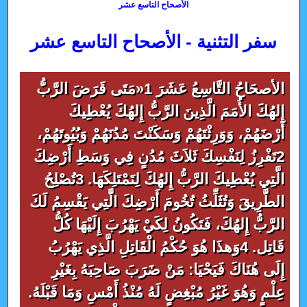
الأصحاح التاسع عشر
سفر التثنية - الأصحاح التاسع عشر
الأصحَاحُ التَّاسِعُ عَشَرَ 1«مَتَى قَرَضَ الرَّبُّ
إِلهُكَ الأُمَمَ الَّذِينَ الرَّبُّ إِلهُكَ يُعْطِيكَ
أَرْضَهُمْ، وَوَرِثْتَهُمْ وَسَكَنْتَ مُدُنَهُمْ وَبُيُوتَهُمْ،
2تَفْرِزُ لِنَفْسِكَ ثَلاَثَ مُدُنٍ فِي وَسَطِ أَرْضِكَ
الَّتِي يُعْطِيكَ الرَّبُّ إِلهُكَ لِتَمْتَلِكَهَا. 3تُصْلِحُ
الطَّرِيقَ وَتُثَلِّثُ تُخُومَ أَرْضِكَ الَّتِي يَقْسِمُ لَكَ
الرَّبُّ إِلهُكَ، فَتَكُونُ لِكَيْ يَهْرُبَ إِلَيْهَا كُلُّ
قَاتِل. 4وَهذَا هُوَ حُكْمُ الْقَاتِلِ الَّذِي يَهْرُبُ
إِلَى هُنَاكَ فَيَحْيَا: مَنْ ضَرَبَ صَاحِبَهُ بِغَيْرِ
عِلْمٍ وَهُوَ غَيْرُ مُبْغِضٍ لَهُ مُنْذُ أَمْسِ وَمَا قَبْلَهُ.