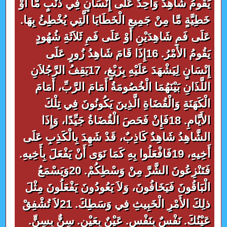
يَقُومُ شَاهِدٌ وَاحِدٌ عَلَى إِنْسَانٍ فِي ذَنْبٍ مَّا أَوْ
خَطِيَّةٍ مَّا مِنْ جَمِيعِ الْخَطَايَا الَّتِي يُخْطِئُ بِهَا.
عَلَى فَمِ شَاهِدَيْنِ أَوْ عَلَى فَمِ ثَلاَثَةِ شُهُودٍ
يَقُومُ الأَمْرُ. 16إِذَا قَامَ شَاهِدُ زُورٍ عَلَى
إِنْسَانٍ لِيَشْهَدَ عَلَيْهِ بِزَيْغٍ، 17يَقِفُ الرَّجُلاَنِ
اللَّذَانِ بَيْنَهُمَا الْخُصُومَةُ أَمَامَ الرَّبِّ، أَمَامَ
الْكَهَنَةِ وَالْقُضَاةِ الَّذِينَ يَكُونُونَ فِي تِلْكَ
الأَيَّامِ. 18فَإِنْ فَحَصَ الْقُضَاةُ جَيِّدًا، وَإِذَا
الشَّاهِدُ شَاهِدٌ كَاذِبٌ، قَدْ شَهِدَ بِالْكَذِبِ عَلَى
أَخِيهِ، 19فَافْعَلُوا بِهِ كَمَا نَوَى أَنْ يَفْعَلَ بِأَخِيهِ.
فَتَنْزِعُونَ الشَّرَّ مِنْ وَسْطِكُمْ. 20وَيَسْمَعُ
الْبَاقُونَ فَيَخَافُونَ، وَلاَ يَعُودُونَ يَفْعَلُونَ مِثْلَ
ذلِكَ الأَمْرِ الْخَبِيثِ فِي وَسَطِكَ. 21لاَ تُشْفِقْ
عَيْنُكَ. نَفْسٌ بِنَفْسٍ. عَيْنٌ بِعَيْنٍ. سِنٌّ بِسِنٍّ.