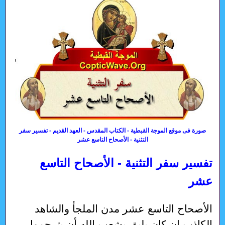
صورة فى موقع الموجة القبطية - الكتاب المقدس - العهد القديم - تفسير سفر
التثنية - الأصحاح التاسع عشر
تفسير سفر التثنية - الأصحاح التاسع
عشر
الأصحاح التاسع عشر مدن الملجأ والشاهد الكاذب إن كان يليق بشعب الله أن يترجموا حياتهم الدينيَّة إلى سلوك لائق في كل العلاقات الاجتماعيَّة والمعاملات المدنيَّة والجنائيَّة، فإنَّهم كشعبٍ مبتدئٍ في الحياة الروحيَّة احتاجوا إلى شريعة تفصيليَّة تحكم سلوكهم ومعاملاتهم. أشار في الأصحاح السابق إلى مجيء "النبي" المنتظر الذي له نسمع، فنتمتَّع بالخلاص. الآن يقدِّم لنا صورة رمزيَّة لهذا الخلاص المسياني، وهو إقامة مدن الملجأ، التي يلجأ إليها كل قاتلٍ ارتكب القتل خطأ بغير إرادته. هذا العدل الجزائي البدائي بعيد كل البعد عن القتل المتعمِّد، والغرض منه أن يمنعه فهو لا يكسر الوصيَّة السادسة بل بالأحرى يحفظها. تحدَّث أيضًا عن احترام حقوق اللآخرين، سواء بالنسبة لممتلكاتهم أو لنفوسهم. فلا يجوز للإنسان أن ينقل تخومه ليستولى على أرض ليست من حقّه. ولا يليق به أن يشهد كذبًا على إنسان بريء. 1. مدن الملجأ [1-13]. 2. نقل التُخُم [14]. 3. شهادة الزور [15-31]. 1. مدن الملجأ: "متى قرض الرب إلهك الأمم الذين الرب إلهك يعطيك أرضهم وورثتهم وسكنت مدنهم وبيوتهم، تفرز لنفسك ثلاث مدن في وسط أرضك التي يعطيك الرب إلهك لتمتلكها. تصلح الطريق وتثلث تخوم أرضك التي يقسم لك الرب إلهك، فتكون لكي يهرب إليها كل قاتل. وهذا هو حكم القاتل الذي يهرب إلى هناك فيحيا، من ضرب صاحبه بغير علمٍ وهو غير مبغضٍ له منذ أمس وما قبله. ومن ذهب مع صاحبه في الوعر ليحتطب حطبا فاندفعت يده بالفأس ليقطع الحطب وافلت الحديد من الخشب وأصاب صاحبه فمات، فهو يهرب إلى إحدى تلك المدن فيحيا. لئلاَّ يسعى وليّ الدم وراء القاتل حين يحمى قلبه ويدركه إذا طال الطريق ويقتله وليس عليه حكم الموت لأنَّه غير مبغضٍ له منذ أمس وما قبله. لأجل ذلك أنا آمرك قائلاً: ثلاث مدن تفرز لنفسك. وإن وسَّع الرب إلهك تخومك كما حلف لآبائك أعطاك جميع الأرض التي قال أنَّه يعطي لآبائك. إذا حفظت كل هذه الوصايا لتعملها كما أنا أوصيك اليوم لتحب الرب إلهك وتسلك في طرقه كل الأيَّام فزد لنفسك أيضًا ثلاث مدن على هذه الثلاث. حتى لا يسفك دم بريء في وسط أرضك التي يعطيك الرب إلهك نصيبًا فيكون عليك دم" [1-10]. ليس كل قتل هو جريمة، إنَّما يجب دراسة كل حالة على حدة، فقد ميَّزت الشريعة بين نوعين من القتل: أ. القتل خطأ: [4-6]: يمكن للقاتل أن ينجو من الانتقام منه بالهروب إلى إحدى مدن الملجأ (عد 35: 9-34). ب. القتل عمدًا: يجوز للولي أن ينتقم من القاتل [11-13]. أحد الأوامر التي قدِّمت لأبناء نوح أن من يسفك دم إنسان يُسفك دمه انتقامًا للدم (تك 9: 6). الآن استقرَّت هذه الشريعة. لكن ماذا إن سُفك دم خطأ وليس عن قصد. لهذا أمر الله بإقامة مدن الملجأ، كما سبق فرأينا في دراستنا لسفر الخروج (21: 13)، وسفر العدد (35: 10) الخ. لقد عالج سفر العدد هذا الأمر بالتفصيل، غير أنَّه إذ كان الشعب على وشك الدخول إلى أرض الموعد قدَّم لهم توجيهات عمليَّة لإقامة الثلاث مدن في الضفَّة الشرقيَّة. أولاً: تحديد ثلاث مدن للملجأ في أرض كنعان، في الضفَّة الغربيَّة، حيث كان موسى قد حدَّد ثلاث مدن في الضفَّة الشرقيَّة [1-3، 7]. تُقسَّم المنطقة كلها إلى ثلاثة أقسام، متساويَّة قدر المستطاع، وتكون مدينة الملجأ مركز كل قسم، حتى يستطيع كل إنسان أينما وُجد أن يجد بالقرب منه مدينة للملجأ. تعتبر مدينة الملجأ أشبه بمكان حفظ يلجأ إليه القاتل حتى تتم محاكمة عادلة، ويُفصل في أمره إن كان قاتلاً عن خطأ أم عن عمد. فمدينة الملجأ هي صون وحماية للبريء وليس للمجرم. لا نجد تسجيلاً لزيادة هذه المدن التي طلبها موسى، وهذا دليل غير متعمِّد على صحَّة السِفر، فإن أي كاتب متأخِر ما كان يمكن أن يبتدع هذا. تُشير مدينة الملجأ إلى السيِّد المسيح، مخلِّص العالم، الذي نزل إلى أرضنا ولم يعد بعيدًا عنّا، بل هو قريب إلينا جدًا، لا نبحث عمَّن يصعد إلى السماء لكي ينزله، ولا من يهبط إلى الجحيم لكي يصعده إلينا، بل هو قائم في قلوبنا (رو 10: 8). لقد جاء إنجيلنا بالخلاص وجعله بين أيدينا. أنَّه يقرع على أبوابنا الداخليَّة لعلَّنا نقبله، نفتح له فيدخل عريس نفوسنا ليتعشَّى معنا. جاء مسيحنا إلى أرضنا ليصير حصننا، فيه نتحرَّر من الدينونة (رو 8: 1)، ونخلص من كل جريمة في حماية إلهيَّة فائقة (رو 5: 1، 9-10؛ 8: 31-39). تطلَّع إشعياء النبي إلى هذه المدينة الفريدة فقال: "لنا مدينة قويَّة؛ يجعل الخلاص أسوارًا ومترسة" (إش 26: 1). هذا ما يؤكِّده الرسول بقوله: "آمن بالرب يسوع المسيح فتخلص" (أع 16: 31). في القديم كان القاتل يهرب من وجه الولي إلى مدينة ملجأ ليحتمي فيها حتى تتم محاكمته، وإن وجد بريئًا يبقى إلى موت الكاهن. أمَّا في العهد الجديد فإن الولي والقاضي في نفس الوقت هو الرب يسوع، عِوض الانتقام يفتح لنا أحشاءه الإلهيَّة ملجأ لنا فنستريح فيها. ونبقى فيها إلى الأبد، ننعم لا بالبراءة فقط بل وبشركة أمجاده. إنَّه ليس فقط مدينة الملجأ بل وهو الطريق المفتوح لنا، لذا لاق بنا أن نسرع بروحه القدُّوس وندخل فيه، ولا نؤجِّل، حتى لا يلحق بنا السيف وتهلك نفوسنا. ثانيًا: أجاب هذا الأصحاح على السؤال التالي: كيف يعرف الهارب مدينة الملجأ؟ نحن نعلم أن كثير من الطرق في القديم كانت تُمهَّد خلال سير الحيوانات التي تحمل الأثقال خاصة القوافل. وهذا وقد كان اليهود في ذلك الحين لا يعرفون الطرق، إذ عاشوا في البريَّة طوال الأربعين عامًا. يلتزم المسئولون أن يهيِّئوا الطرق المؤديَّة إلى مدن الملجأ، فيُزيلوا كل عقبات تعطِّل الانطلاق إليها، كما يلتزمون بإقامة جسور والاهتمام بها للعبور عليها نحو هذه المدن، وعند مفترق الطرق توضع لافتات يُكتب عليها: "ملجأ! ملجأ!" وكان المسئولون ملتزمين بإصلاح هذه الطرق كل عام في شهر أذار. هكذا يليق بخدَّام الكلمة أن يُهيِّئوا الطريق لكل نفس كي تلتقي بالمخلِّص كملجأ لها. يلتزموا بأن يُزيلوا كل عقبة، ليفتحوا باب الرجاء أمامهم ليتمتَّعوا ببرّ المسيح وقداسته عِوض خطاياهم، وعدم الفساد عِوض فسادهم. كما التزم المسؤولون بتهيئة الطرق في كل مكان نحو مدن الملجأ، هكذا الله في حبُّه هيَّأ للبشريَّة الطريق نحو يسوع المسيح، فأعلن عنه لأبوينا الأوَّلين في أول لقاء معهما بعد سقوطهما، ومهَّد الطريق لمعرفته خلال الآباء الأنبياء والأحداث والشريعة حتى لا يوجد أي عذر لمن يرفض الالتجاء إليه. لقد بعث إلينا بنبوَّات واضحة أشبه بعلامات تشير نحو شخص المخلِّص، مدينة ملجأنا. كان الهارب ملتزمًا أن يبقى في المدينة حتى موت رئيس الكهنة فيخرج منها (عد 35: 25-29)، ومسيحنا رئيس الكهنة الأعظم مات مرة ليدخل بنا فيه، ولن يموت بل يبقى حيًّا بعد قيامته حتى لا يخرج أحد منه، بل نسكن فيه وهو فينا أبديًّا (يو 15: 4؛ كو 1: 23؛ عب 3: 14؛ 10: 38-39). في اختصار قد وضع أمامنا ملجأ خلاصنا (عب 6: 18). ثالثًا: كانت خطيَّة القتل لها خطورتها العظمى (أم 28: 17)، وفي العهد الجديد فإن مجرَّد الغضب يدفع بالإنسان إلى نار جهنم. ومع أن السهو يعتبر خطيَّة تقدَّم عنها ذبيحة، إلاَّ أن القتل سهوًا لا يُحسب خطيَّة يُعاقب عليها، وإنَّما يسمح لمرتكبها أن يهرب إلى مدينة الملجأ حتى لا يحق للولي أن ينتقم للدم. لقد قتل شاول الطرسوسي كثيرين لكنَّه فعل هذا بجهالة لذلك ظهر لهم السيِّد المسيح نفسه وأعلن له الحق، فاشتاق أن يُقتل من أجل اسمه. وغفر أيضًا السيِّد لصالبيه لأنَّهم فعلوا هذا عن عدم معرفة. رابعًا: جاءت فكرة مدن الملجأ تكشف عن نيَّة الله المترفِّق بشعبه الذي يدخل بالنفوس المؤمنة الهاربة من الدينونة إلى جنبه بالإيمان بدم المسيح. من يهرب من الخطيَّة إلى السيِّد المسيح يجده فاتحًا أبواب محبَّته مدينة ملجأ له. خامسًا: لا يوجد ملجأ للقتلة عن عمد، أي للمصريِّين على قتل النفوس، والسلوك بروح إبليس السفَّاك. ليس من حق القاتل عمدًا أن يجد رحمة عند القاضي الذي لا يحمل السيف عبثًا، بل للانتقام من سافكي الدم. لا يتمتَّع بالمغفرة من كان مصمِّمًا على الخطيَّة (عب 10: 26). يخبرنا اليهود أن الطرق المؤديَّة لمدن الملجأ كانت متَّسعة جدًا، حوالي 32 ذراعًا، وكانت دائمًا تحفظ في حالة جيِّدة[223]. سادسًا: يلاحظ أن الشريعة لم تحسب كل مدن اللآويِّين مدن ملجأ، بل اختارت ثلاث مدن في كل ضفَّة لتأكيد أن اللآويين على قدم المساواة مع الشعب، إن أخطأ لاوي وقتل عن غير عمد لن تحميه مدينته، بل يلزمه أن يهرب إلى مدينة ملجأ حتى تتم محاكمته. هذا ما تؤكِّده الشريعة باستمرار أن الكاهن، وإن نال كرامة خدمة الله، لكنَّه يقف مع الشعب أمام الله وتكون دينونته أشد وأقسى بسبب معرفته. سابعًا: ربَّما يتساءل البعض إن كانت الشريعة الموسويَّة قد أباحت للوليّ أن ينتقم لدم قريبه، فنجيب بأن الشريعة أرادت أن تحد بكل الطرق من الانتقام. ففي القديم، وحتى إلى وقت قريب في بعض بلاد صعيد مصر كما في كثير من البلاد الصحراويَّة، إن قتل إنسان آخر لا تكتفي أسرة القتيل بقتل القاتل، إنَّما يعتدون على كل الأسرة وينتقمون بقتل القاتل وأحيانًا أولاده وأقاربه ويتحوَّل الأمر إلى حرب داخليَّة بين العائلات، قد تمتد إلى عشرات السنوات. كل منهم يتربَّص للانتقام لأسرته بلا ضابط. لهذا جاءت الشريعة لتضع حدًا بالسماح للوليّ وحده أن يقتل القاتل وليس أهل بيته أو أقرباءه. هكذا جاءت الشريعة هنا تحقِّق الآتي: أ. ترفع من شأن المؤمنين لكي لا يعيشوا بلا ضابط من جهة الانتقام والآخذ بالثأر. ب. تأكيد قدسيَّة حياة الإنسان، سواء بالنسبة للقتيل أو القاتل. ج. لا يوجد إنسان فوق القانون، بل يخضع الكاهن كما الشعب للشريعة. د. التزام الجماعة المقدَّسة بإقامة محاكمات عادلة وبتأنِّي في غير اندفاعٍ. سابعًا: الله مالك السماء والأرض وهب شعبه أرض الموعد بكل ما فيها من مدن؛ لكنَّه طلب أن تكون له ثلاث مدن في كل ضفَّة تنسب إليه، أشبه بمدن الله التي يلجأ إليها الطالبون رحمته. كل المدن مدنه وهبها للبشر، لكنَّه يعود فيطلب قليل القليل ليكون مكرَّسًا لعمله الإلهي في حياة البشريَّة. ليت إلهنا يجد في أعماقنا مدينة ملجأ يقبلها وينسبها إليه، فتتجلَّى محبَّته ونعمته فيها. ثامنًا: توضع على مفارق الطرق علامات يُكتب عليها "ملجأ miklot" بخط واضح، حتى متى رآها الهارب لا يقف ليقرأ أو يبحث أو يناقش، إنَّما يسرع نحو المدينة، فإن الوقت بالنسبة له مقصِّر. أنَّه في خطر! ما هذه العلامات إلاَّ الكتاب المقدس الذي يوجِّهنا نحو مخلِّصنا يسوع المسيح. أنَّه ليس وقت للمناقشات الغبية بل للانطلاق بسرعة نحو المخلِّص لنرتمي في أحضانه ونختفي فيه، فلا يقدر العدو أن يلحق بنا ويقتلنا. إنجيلنا هو العلامات التي تقودنا إلى مدينة الملجأ الفريدة "يسوع المسيح"، وإذ نحن أنفسنا قد صرنا رسالة المسيح المقروءة من جميع الناس لاق بنا كإنجيل مفتوح أن يقرأ الكل فينا كلمة miklot، ويجدون في أعماقنا طريقًا يقود إلى المخلِّص. هذا هو حال الكنيسة الحيَّة. إنَّها علامة تحمل ذات الكلمة، تقود كل نفس في طريق الحق، وتدخل به إلى الملجأ الإلهي، ليتمتَّع بحريَّة مجد أولاد الله، وسلام الله الذي يفوق كل عقل، وفرح السماء الذي لا ينقطع. الكنيسة هي المنارة التي تحمل بهاء المسيح الذي يشرق على النفوس. إنَّها تنادي الجميع: "اهربوا إلى الملجأ، إلى الرجاء الذي يقدِّمه لكم الإنجيل". يليق بالمؤمنين أن يجاهدوا بروح الحق، لكنَّهم كأعضاء في كنيسة المسيح يدركوا أن حياتهم ليست إلا اختفاء في المسيح يسوع ملجأهم. حق الالتجاء إلى المذبح: في أيَّام الإمبراطور قسطنطين ظهر نظام كنسي شبيه بمدن الملجأ، وهو أن يلجأ المتَهم إلى المذبح ويمسك بقرونه، فلا يُقتل حتى تتم محاكمة عادلة له. ففي أيَّام القدِّيس يوحنا الذهبي الفم قاوم أتروبيوس هذا الأمر، وأخذ موقفًا مضادًا من الكنيسة. وحين أُتُّهم بخيانة الإمبراطور وتدبير مؤامرة لقتله التجأ إلى المذبح، وتوقع رجال الشرطة والشعب أن ينتقم منه القدِّيس يوحنا الذهبي الفم بتسليمه خارج الكنيسة كي يُقتل. لكن ذهبي الفم أعلن محبته لمقاوميه. وقد ألقى حديثين