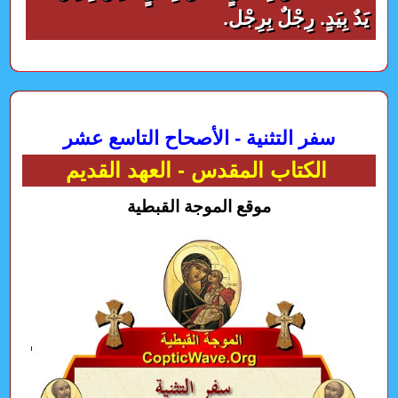
يَدٌ بِيَدٍ. رِجْلٌ بِرِجْل.
سفر التثنية - الأصحاح التاسع عشر
الكتاب المقدس - العهد القديم
موقع الموجة القبطية