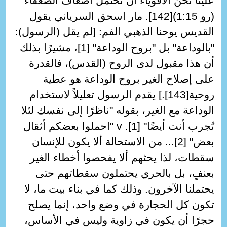
علينا نحن الأقوياء أن نحتمل أضعاف الضعفاء"
(رو 1:15)[142]. مار اسحق السرياني يقول
القديس يوحنا الذهبي الفم: [لم يقل (الرسول):
"بالوداعة" بل "بروح الوداعة" [1]، مشيرًا بذلك
أن هذا مقبول لدى الروح (القدس)، فالقدرة
على إصلاح الغير بروح الوداعة هو عطية
روحية[143].] يقدم الرسول تعليلاً لاستخدام
الوداعة مع الغير، بقوله "ناظرًا إلى نفسك لئلا
تُجرب أنت أيضًا" [1]. v "احملوا بعضكم أثقال
بعض" [2]... من الاستحالة ألا يكون للإنسان
سقطات، لذا يحثهم ألا يفحصوا أخطاء الغير
بعنفٍ، بل بالحري يحتملون سقطاتهم حتى
يحتملنا الآخرون. وذلك كما في بناء بيت ما، لا
تكون كل الحجارة في وضع واحد، إنما يصلح
حجرًا أن يكون في زاوية وليس في الأساس،