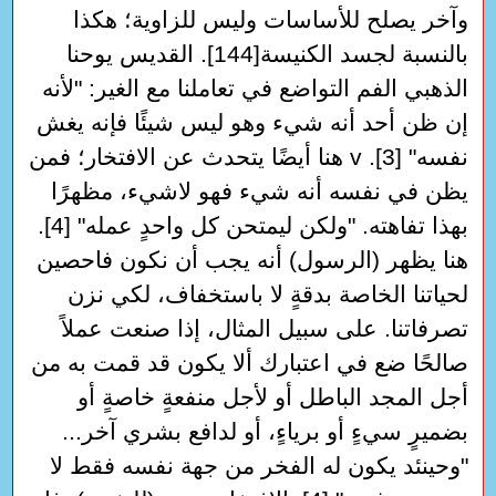
وآخر يصلح للأساسات وليس للزاوية؛ هكذا
بالنسبة لجسد الكنيسة[144]. القديس يوحنا
الذهبي الفم التواضع في تعاملنا مع الغير: "لأنه
إن ظن أحد أنه شيء وهو ليس شيئًا فإنه يغش
نفسه" [3]. v هنا أيضًا يتحدث عن الافتخار؛ فمن
يظن في نفسه أنه شيء فهو لاشيء، مظهرًا
بهذا تفاهته. "ولكن ليمتحن كل واحدٍ عمله" [4].
هنا يظهر (الرسول) أنه يجب أن نكون فاحصين
لحياتنا الخاصة بدقةٍ لا باستخفاف، لكي نزن
تصرفاتنا. على سبيل المثال، إذا صنعت عملاً
صالحًا ضع في اعتبارك ألا يكون قد قمت به من
أجل المجد الباطل أو لأجل منفعةٍ خاصةٍ أو
بضميرٍ سيءٍ أو برياءٍ، أو لدافع بشري آخر...
"وحينئد يكون له الفخر من جهة نفسه فقط لا