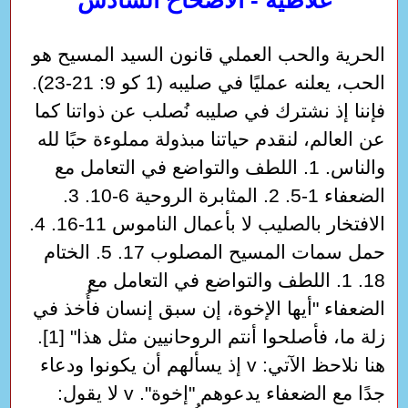
الحرية والحب العملي قانون السيد المسيح هو
الحب، يعلنه عمليًا في صليبه (1 كو 9: 21-23).
فإننا إذ نشترك في صليبه نُصلب عن ذواتنا كما
عن العالم، لنقدم حياتنا مبذولة مملوءة حبًا لله
والناس. 1. اللطف والتواضع في التعامل مع
الضعفاء 1-5. 2. المثابرة الروحية 6-10. 3.
الافتخار بالصليب لا بأعمال الناموس 11-16. 4.
حمل سمات المسيح المصلوب 17. 5. الختام
18. 1. اللطف والتواضع في التعامل مع
الضعفاء "أيها الإخوة، إن سبق إنسان فأُخذ في
زلة ما، فأصلحوا أنتم الروحانيين مثل هذا" [1].
هنا نلاحظ الآتي: v إذ يسألهم أن يكونوا ودعاء
جدًا مع الضعفاء يدعوهم "إخوة". v لا يقول: