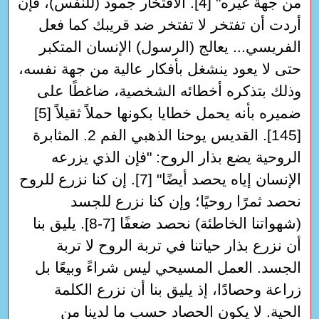
من جهة غيره" [4]. الافتخار جمود (للنفس)، فإن
أردت أن تفتخر لا تفتخر ضد قريبك كما فعل
الفريسي... يعالج (الرسول) الإنسان المتكبر
حتى لا يعود ينشغل بأفكار عالية من جهة نفسه،
وذلك بتذكره أخطائه الشخصية، ضاغطًا على
ضميره بأنه يحمل خطايا بكونها حملاً ثقيلاً [5]
[145]. القديس يوحنا الذهبي الفم 2. المثابرة
الروحية يضع بذار الروح: "فإن الذي يزرعه
الإنسان إياه يحصد أيضًا" [7]. إن كنا نزرع للروح
نحصد ثمرًا روحيًا؛ وإن كنا نزرع للجسد
(شهواتنا الخاطئة) نحصد ضعفًا [7-8]. يليق بنا
أن نزرع بذار حياتنا في تربة الروح لا تربة
الجسد. العمل المسيحي ليس شراءً وبيعًا بل
زراعة وحصادًا، إذ يليق بنا أن نزرع الكلمة
الحية. لا يكون الحصاد حسب ما لدينا من