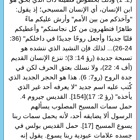
ابن الإنسان، أي الإنسان المسيحي؛ إذ يقول:
"وآخذكم من بين الأمم" وأرش عليكم ماءً
طاهرًا فتطهرون من كل نجاستكم" وأعطيكم
قلبًا جديدًا وأجعل روحًا جديدًا في داخلكم" (36:
24-26)... لذلك فإن النشيد الذي ننشده هو
تسبحة جديدة (رؤ 14: 3)؛ ننزع الإنسان القديم
(أف 4: 22)، ولا نسلك بعتق الحرف لكن في
جدة الروح (رو7: 6). هذا هو الحجر الجديد الذي
كُتب عليه اسم جديد "لا يعرفه أحد غير الذي
يأخذه" (رؤ 2: 17)[154]. القديس جيروم 4.
حمل سمات المسيح المصلوب يسألهم
الرسول ألا يضايقه أحد، لأنه يحمل سمات ربنا
يسوع المسيح [17]. حمل القديس بولس في
جسده علامات عبودية ربنا يسوع. يقول إنه