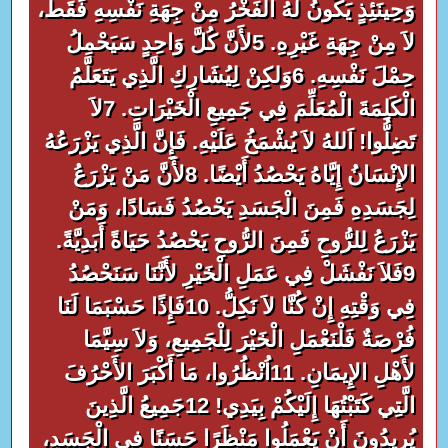
وَحِينَئِذٍ يَكُونُ لَهُ الْفَخْرُ مِنْ جِهَةِ نَفْسِهِ فَقَطْ،
لاَ مِنْ جِهَةِ غَيْرِهِ. 5لأَنَّ كُلَّ وَاحِدٍ سَيَحْمِلُ
حِمْلَ نَفْسِهِ. 6وَلكِنْ لِيُشَارِكِ الَّذِي يَتَعَلَّمُ
الْكَلِمَةَ الْمُعَلِّمَ فِي جَمِيعِ الْخَيْرَاتِ. 7لاَ
تَضِلُّوا! اَللهُ لاَ يُشْمَخُ عَلَيْهِ. فَإِنَّ الَّذِي يَزْرَعُهُ
الإِنْسَانُ إِيَّاهُ يَحْصُدُ أَيْضًا. 8لأَنَّ مَنْ يَزْرَعُ
لِجَسَدِهِ فَمِنَ الْجَسَدِ يَحْصُدُ فَسَادًا، وَمَنْ
يَزْرَعُ لِلرُّوحِ فَمِنَ الرُّوحِ يَحْصُدُ حَيَاةً أَبَدِيَّةً.
9فَلاَ نَفْشَلْ فِي عَمَلِ الْخَيْرِ لأَنَّنَا سَنَحْصُدُ
فِي وَقْتِهِ إِنْ كُنَّا لاَ نَكِلُّ. 10فَإِذًا حَسْبَمَا لَنَا
فُرْصَةٌ فَلْنَعْمَلِ الْخَيْرَ لِلْجَمِيعِ، وَلاَ سِيَّمَا
لأَهْلِ الإِيمَانِ. 11اُنْظُرُوا، مَا أَكْبَرَ الأَحْرُفَ
الَّتِي كَتَبْتُهَا إِلَيْكُمْ بِيَدِي! 12جَمِيعُ الَّذِينَ
يُرِيدُونَ أَنْ يَعْمَلُوا مَنْظَرًا حَسَنًا فِي الْجَسَدِ،