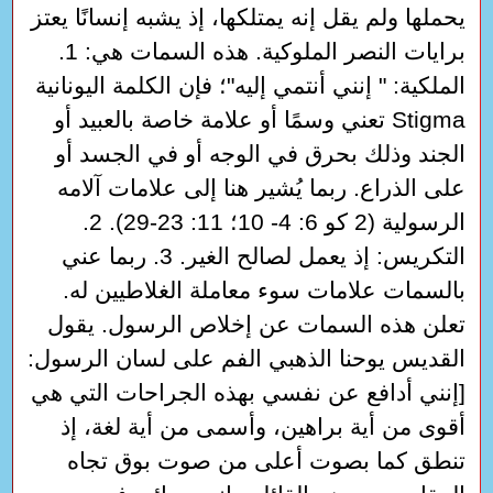
يحملها ولم يقل إنه يمتلكها، إذ يشبه إنسانًا يعتز
برايات النصر الملوكية. هذه السمات هي: 1.
الملكية: " إنني أنتمي إليه"؛ فإن الكلمة اليونانية
Stigma تعني وسمًا أو علامة خاصة بالعبيد أو
الجند وذلك بحرق في الوجه أو في الجسد أو
على الذراع. ربما يُشير هنا إلى علامات آلامه
الرسولية (2 كو 6: 4- 10؛ 11: 23-29). 2.
التكريس: إذ يعمل لصالح الغير. 3. ربما عني
بالسمات علامات سوء معاملة الغلاطيين له.
تعلن هذه السمات عن إخلاص الرسول. يقول
القديس يوحنا الذهبي الفم على لسان الرسول:
[إنني أدافع عن نفسي بهذه الجراحات التي هي
أقوى من أية براهين، وأسمى من أية لغة، إذ
تنطق كما بصوت أعلى من صوت بوق تجاه