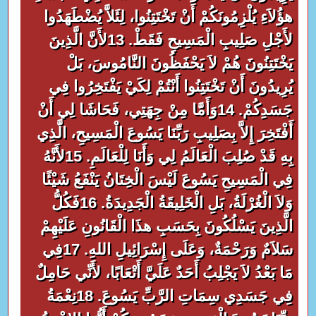
هؤُلاَءِ يُلْزِمُونَكُمْ أَنْ تَخْتَتِنُوا، لِئَلاَّ يُضْطَهَدُوا
لأَجْلِ صَلِيبِ الْمَسِيحِ فَقَطْ. 13لأَنَّ الَّذِينَ
يَخْتَتِنُونَ هُمْ لاَ يَحْفَظُونَ النَّامُوسَ، بَلْ
يُرِيدُونَ أَنْ تَخْتَتِنُوا أَنْتُمْ لِكَيْ يَفْتَخِرُوا فِي
جَسَدِكُمْ. 14وَأَمَّا مِنْ جِهَتِي، فَحَاشَا لِي أَنْ
أَفْتَخِرَ إِلاَّ بِصَلِيبِ رَبِّنَا يَسُوعَ الْمَسِيحِ، الَّذِي
بِهِ قَدْ صُلِبَ الْعَالَمُ لِي وَأَنَا لِلْعَالَمِ. 15لأَنَّهُ
فِي الْمَسِيحِ يَسُوعَ لَيْسَ الْخِتَانُ يَنْفَعُ شَيْئًا
وَلاَ الْغُرْلَةُ، بَلِ الْخَلِيقَةُ الْجَدِيدَةُ. 16فَكُلُّ
الَّذِينَ يَسْلُكُونَ بِحَسَبِ هذَا الْقَانُونِ عَلَيْهِمْ
سَلاَمٌ وَرَحْمَةٌ، وَعَلَى إِسْرَائِيلِ اللهِ. 17فِي
مَا بَعْدُ لاَ يَجْلِبُ أَحَدٌ عَلَيَّ أَتْعَابًا، لأَنِّي حَامِلٌ
فِي جَسَدِي سِمَاتِ الرَّبِّ يَسُوعَ. 18نِعْمَةُ