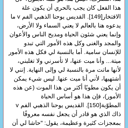
هذا الفعل كان يجب بالحري أن يكون علة
الافتخار[149]. القديس يوحنا الذهبي الفم v ما
يدعوه هنا بالعالم لا يعني السماء ولا الأرض،
وإنما يعني شئون الحياة ومديح الناس والأعوان
والمجد والغنى وكل هذه الأمور التي تبدو
للإنسان سامية. أما بالنسبة لي فكل هذه الأمور
ميتة... وأنا ميت عنها، لا تأسرني ولا تغلبني،
لأنها ماتت مرة بالنسبة لي وإلى النهاية. إنني لا
أشتهيها، لأني أنا ميت عنها. ليس شيء يمكن
أن يكون مطوبًا أكثر من هذا الموت (عن هذه
الأمور)، فإن هذا هو أساس الحياة
المطوّبة[150]. القديس يوحنا الذهبي الفم v
ذاك الذي هو قادر أن يجعل نفسه معروفًا
بمعجزات كثيرة وعظيمة، يقول: "حاشا لي أن