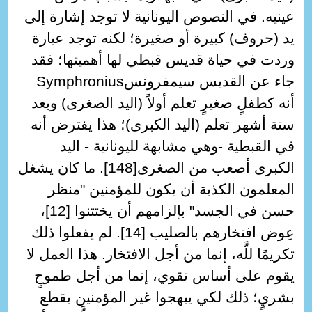
عينيه. في النصوص اليونانية لا توجد إشارة إلى
يد (حروف) كبيرة أو صغيرة؛ لكنه توجد عبارة
وردت في حياة قديس قبطي لها أهميتها؛ فقد
جاء عن القديس سيمفرونسSymphronius
أنه كطفلٍ صغيرٍ تعلم أولاً (اليد الصغرى) وبعد
ستة أشهر تعلم (اليد الكبرى)؛ هذا يفترض أنه
في القبطية -وهي مشابهة لليونانية - اليد
الكبرى أصعب من الصغرى[148]. ما كان يشغل
المعلمون الكذبة أن يكون للمؤمنين "منظر
حسن في الجسد" بإلزامهم أن يختتنوا [12]،
عِوض افتخارهم بالصليب [14]. لم يفعلوا ذلك
تكريمًا للَّه، إنما من أجل الافتخار. هذا العمل لا
يقوم على أساس تقوي، إنما من أجل طموحٍ
بشريٍ؛ ذلك لكي يبهجوا غير المؤمنين بقطع