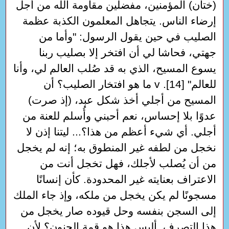
(ختان) المؤمنين، مفضلين مقاومة اللَّه من أجل
إرضاء الناس. يتجاهل المعلمون الكذبة عظمة
الصليب في حين يقول الرسول: "وأما من
جهتي، فحاشا لي أن افتخر إلا بصليب ربنا
يسوع المسيح، الذي به قد صُلب العالم لي، وأنا
للعالم" [14]. v ما هو افتخار الصليب؟ أن
المسيح من أجلي أخذ شكل عبد، (إذ صرت)
عدوًا بلا إحساس، نعم أحبني وأُسلم للعنة من
أجلي. أي شيء أعظم من هذا؟... ليتنا إذن لا
نخجل من لطفه غير المنطوق به؛ إنه لم يخجل
من أن يُصلب لأجلك، فهل تخجل أنت من
الاعتراف بعنايته غير المحدودة. كأن إنسانًا
مسجونًا لم يكن يخجل من ملكه، وإذ جاء الملك
إلى السجن بنفسه وحل قيوده صار يخجل من
هذا التصرف. أليس هذا هو قمة الجنون؟ لأن