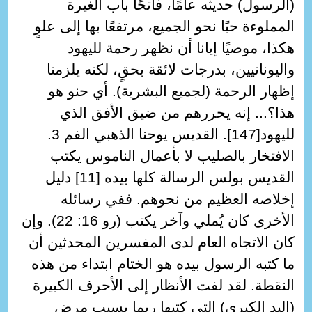
(الرسول) حديثه عامًا، فاتحًا باب الغيرة
المملوءة حبًا نحو الجميع، مرتفعًا بها إلى علوٍ
هكذا، موصيًا إيانا أن نظهر رحمة لليهود
واليونانيين، بدرجات لائقة بحقٍ، لكنه يلزمنا
إظهار الرحمة (لجميع البشرية). أي حنو هو
هذا؟... إنه يحررهم من ضيق الأفق الذي
لليهود[147]. القديس يوحنا الذهبي الفم 3.
الافتخار بالصليب لا بأعمال الناموس يكتب
القديس بولس الرسالة كلها بيده [11] دليل
إخلاصه العظيم من نحوهم. ففي رسائله
الأخرى كان يُملي وآخر يكتب (رو 16: 22). وإن
كان الاتجاه العام لدى المفسرين المحدثين أن
ما كتبه الرسول بيده هو الختام ابتداء من هذه
النقطة. لقد لفت الأنظار إلى الأحرف الكبيرة
(اليد الكبرى) التي كتبها ربما بسبب مرض