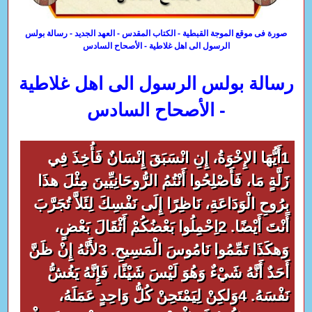
صورة فى موقع الموجة القبطية - الكتاب المقدس - العهد الجديد - رسالة بولس
الرسول الى اهل غلاطية - الأصحاح السادس
رسالة بولس الرسول الى اهل غلاطية
- الأصحاح السادس
1أَيُّهَا الإِخْوَةُ، إِنِ انْسَبَقَ إِنْسَانٌ فَأُخِذَ فِي
زَلَّةٍ مَا، فَأَصْلِحُوا أَنْتُمُ الرُّوحَانِيِّينَ مِثْلَ هذَا
بِرُوحِ الْوَدَاعَةِ، نَاظِرًا إِلَى نَفْسِكَ لِئَلاَّ تُجَرَّبَ
أَنْتَ أَيْضًا. 2اِحْمِلُوا بَعْضُكُمْ أَثْقَالَ بَعْضٍ،
وَهكَذَا تَمِّمُوا نَامُوسَ الْمَسِيحِ. 3لأَنَّهُ إِنْ ظَنَّ
أَحَدٌ أَنَّهُ شَيْءٌ وَهُوَ لَيْسَ شَيْئًا، فَإِنَّهُ يَغُشُّ
نَفْسَهُ. 4وَلكِنْ لِيَمْتَحِنْ كُلُّ وَاحِدٍ عَمَلَهُ،