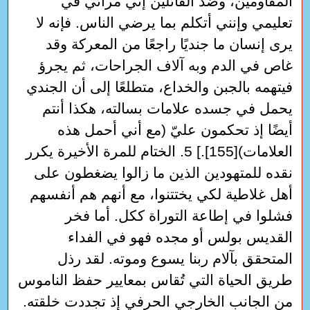
المقاومين، وضد القائلين إني مرائي في
تعليمي وإنني أتكلم بما يرضي الناس. فإنه لا
يرى إنسان ما جنديًا راجعًا من المعركة وقد
غاص في الدم وبه آلاف الجراحات، ثم يجرؤ
فيتهمه بالجبن والخداع، متطلعًا إلى أن الجندي
يحمل في جسده علامات بسالته، هكذا أنتم
أيضًا إذ تحكمون عليّ (مع أني أحمل هذه
العلامات)[155].] 5. الختام للمرة الأخيرة يكرر
نقده للمتهودين الذين ما زالوا يضغطون على
أهل غلاطية لكي يختتنوا، مع أنهم هم أنفسهم
فشلوا في إطاعة التوراة ككل. أما فخر
القديس بولس أو مجده فهو في الفداء
المتحقق بآلام ربنا يسوع وموته. لقد رذل
طريق الحياة التي تُقاس بمعايير حفظ الناموس
من الجانب الخارجي الحرفي إذ تجددت خلقته.