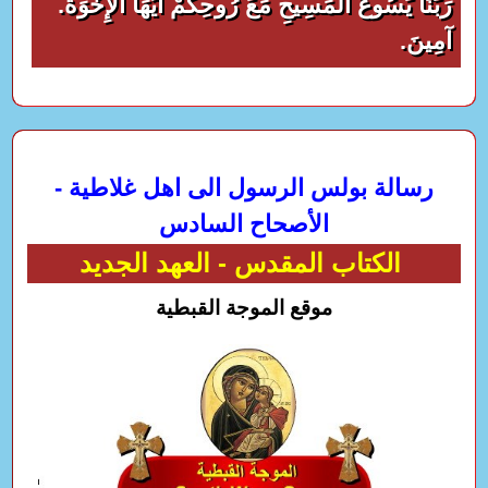
رَبِّنَا يَسُوعَ الْمَسِيحِ مَعَ رُوحِكُمْ أَيُّهَا الإِخْوَةُ.
آمِينَ.
رسالة بولس الرسول الى اهل غلاطية -
الأصحاح السادس
الكتاب المقدس - العهد الجديد
موقع الموجة القبطية