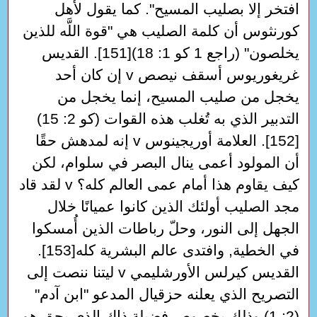
افتخر إلا بصليب المسيح". كما يقول لأهل
كورنثوس أن كلمة الصليب هي "قوة اللَّه للذين
يخلصون" (راجع 1 كو 1: 18)[151]. القديس
غريغوريوس أسقف نيصص v إن كان أحد
يخجل من صليب المسيح، إنما يخجل من
التدبير الذي به تُغلب هذه القوات (كو 2: 15)
[152]. العلامة أوريجينوس v إنه لمدهش حقًا
أن المولود أعمى ينال البصر في سلوام، لكن
كيف يقاوم هذا أمام عمى العالم كله؟ v لقد قاد
مجد الصليب أولئك الذين كانوا عميانًا خلال
الجهل إلى النور، وحلّ رباطات الذين أُمسكوا
في الخطية, وافتدى عالم البشرية كله[153].
القديس كيرلس الأورشليمي v ليتنا ننصت إلى
التصريح الذي يعلنه حزقيال المدعو "ابن آدم"
(2: 1) وذلك بخصوص فضيلة ذاك الذي بحق هو