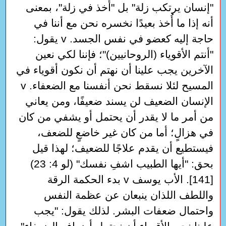
"إنسان يرتكب زلة" بل "أُخذ في زلة"، بمعنى
أنه إذا ما أُخذ بعيدًا نخسره نحن مع أننا في
حاجة إليه كعضو في نفس الجسد. v يقول:
"أنتم الأقوياء (الروحانيين)"؛ فإننا لكي نعين
الآخرين يجب علينا أن نهتم أن نكون أقوياء في
المسيح لئلا نسقط نحن أنفسنا مع الضعفاء. v
الإنسان الضعيف لن يسند ضعيفًا، ومن يعاني
من أمر ما لا يقدر أن يحتمل أو يشفي من كان
في هزالٍ؛ أما من كان غير خاضعٍ للضعف،
فيستطيع أن يقدم علاجًا للضعيف؛ لهذا قيل
بحق: "أيها الطبيب اشفِ نفسك" (لو 4: 23)
[141]. الأب يوسف v بدء الحكمة الرقة
واللطف اللذان ينبعان عن عظمة النفس
واحتمال ضعفات البشر. لذلك يقول: "يجب