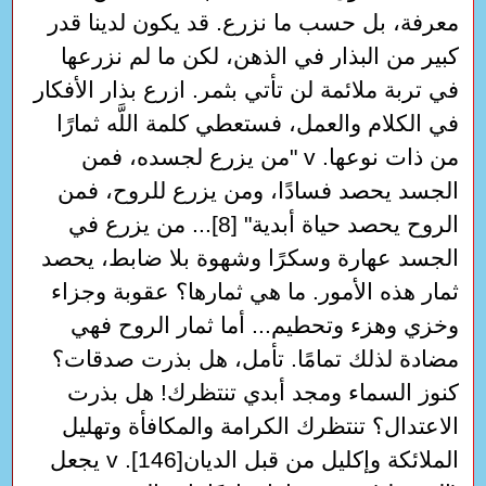
معرفة، بل حسب ما نزرع. قد يكون لدينا قدر
كبير من البذار في الذهن، لكن ما لم نزرعها
في تربة ملائمة لن تأتي بثمر. ازرع بذار الأفكار
في الكلام والعمل، فستعطي كلمة اللَّه ثمارًا
من ذات نوعها. v "من يزرع لجسده، فمن
الجسد يحصد فسادًا، ومن يزرع للروح، فمن
الروح يحصد حياة أبدية" [8]... من يزرع في
الجسد عهارة وسكرًا وشهوة بلا ضابط، يحصد
ثمار هذه الأمور. ما هي ثمارها؟ عقوبة وجزاء
وخزي وهزء وتحطيم... أما ثمار الروح فهي
مضادة لذلك تمامًا. تأمل، هل بذرت صدقات؟
كنوز السماء ومجد أبدي تنتظرك! هل بذرت
الاعتدال؟ تنتظرك الكرامة والمكافأة وتهليل
الملائكة وإكليل من قبل الديان[146]. v يجعل