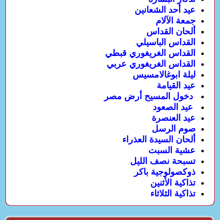
عيد أحد الشعانين
جمعة الآلام
ألحان القداس
القداس الباسيلي
القداس الغريغوري قبطي
القداس الغريغوري عربي
ليلة ابوغالامسيس
عيد القيامة
دخول المسيح أرض مصر
عيد الصعود
عيد العنصرة
صوم الرسل
ألحان السيدة العذراء
عشية السبت
تسبحة نصف الليل
ذوكصولوجية باكر
تذاكية الأثنين
تذاكية الثلاثاء