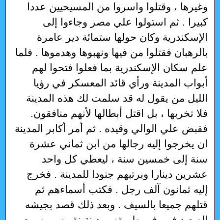
وغيرها ، وقتلوا واسروا من المسيحيين عددا
كبيرا . ثم استولوا علي مصر وجاءوا إلى
الإسكندرية وكان حولها ستمائة دير عامرة
بالرهبان فقتلوا من فيها ونهبوها وهدموها . فلما
علم سكان الإسكندرية بما فعلوا فتحوا لهم
أبواب المدينة ورأي قائد المعسكر في رؤيا
الليل من يقول له قد سلمت لك هذه المدينة
فلا تخربها ، بل اقتل أبطالها لأنهم منافقون.
فقبض علي الوالي وقيده . ثم أمر أكابر المدينة
ان يخرجوا إليه رجالها من ابن ثماني عشرة
سنة إلى خمسين سنة ، ليعطي كل واحد
عشرين دينارا وبرتبهم جنودا للمدينة . فخرج
إليه ثمانون آلف رجل . فكتب أسماءهم ثم
قتلهم جميعا بالسيف . وبعد ذلك قصد بجيشه
الصعيد فمر في طريقه بمدينة نقيوس وسمع