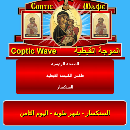
الصفحة الرئيسية
طقس الكنيسة القبطية
السنكسار
السنكسار - شهر طوبة - اليوم الثامن