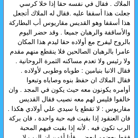
الملاك . فقال في نفسه حقا إذا خلا كرسي
جعلت هذا أسقفا عليه .فقال له الملاك أتجعل
هذا أسقفا وهو القديس مقاريوس أب البطاركة
والأساقفة والرهبان جميعا . وقد حضر اليوم
بالروح ليفرح مع أولاده حقا ليدم هذا المكان
عامرا بالرهبان الصالحين فلا ينقطع منهم مقدم
ولا رئيس ولا تعدم مساكنه الثمرة الروحانية .
فقال الانبا بنيامين : طوباه وطوبى لأولاده .
فقال الملاك ان حفظ بنوه وصاياه وتبعوا
أوامره يكونون معه حيث يكون في المجد . وان
خالفوا فليس لهم معه نصيب فقال القديس
مقاريوس : لا تقطع يا سيدي علي أولادي هكذا .
فان العنقود إذا بقيت فيه حبة واحدة ، فان بركة
الرب تكون فيه . لأنه إذا بقيت فيهم المحبة
فقط بعضهم لبعض ، فأنا أؤمن ان الرب لا