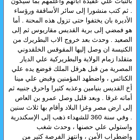
بالثبات علي عقيدة آبائهم وأعلمهم بما سيكون
. ثم كتب منشورا إلى سائر الأساقفة ورؤساء
الأديرة بان يختفوا حتى تزول هذه المحنة . أما
هو فمضي إلى برية القديس مقاريوس ثم إلى
الصعيد . وحدث بعد خروج الاب البطريرك من
الكنيسة ان وصل إليها المقوقس الخلقدوني
متقلدا زمام الولاية والبطريركية علي الديار
المصرية من قبل هرقل الملك فوضع يده علي
الكنائس ، واضطهد المؤمنين وقبض علي مينا
أخ القديس بنيامين وعذبه كثيرا واحرق جنبيه ثم
أماته غرقا . وبعد قليل وصل عمرو بن العاص
إلى ارض مصر وغزا البلاد وأقام بها ثلاث سنين
. وفي سنة 360 للشهداء ذهب إلى الإسكندرية
واستولي علي حصنها ، وحدث شغب
واضطراب الأمن ، وانتهز الفرصة كثير من