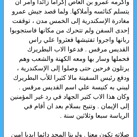
وأكرمه عمرو بن العاص إكراما زائدا وأمر ان
يتسلم كنائسه وأملاكها. ولما قصد جيش عمرو
مغادرة الإسكندرية إلى الخمس مدن ، توقفت
إحدى السفن ولم تتحرك من مكانها فاستجوبوا
ربانها واجروا تفتيشها فعثروا علي راس
القديس مرقس . فدعوا الاب البطريرك
فحملها وسار بها ومعه الكهنة والشعب وهم
يرتلون فرحين حتى وصلوا إلى الإسكندرية ،
ودفع رئيس السفينة مالا كثيرا للأب البطريرك
ليبني به كنيسة علي اسم القديس مرقس .
وكان هذا الاب كثير الجهاد في رد غير المؤمنين
إلى الإيمان . وتنيح بسلام بعد ان أقام في
الرياسة سبعا وثلاثين سنة .
صلاته تكون معنا . ولربنا المجد دائما ابديا امين