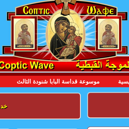
يسية
موسوعة قداسة البابا شنودة الثالث
خدم