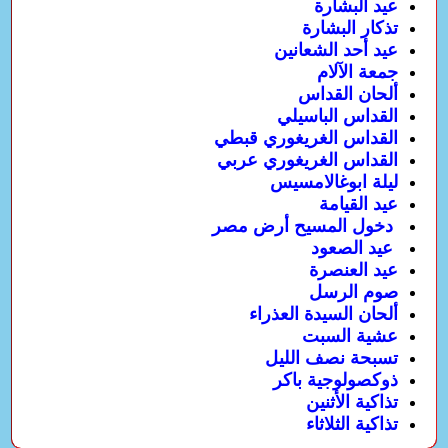
عيد البشارة
تذكار البشارة
عيد أحد الشعانين
جمعة الآلام
ألحان القداس
القداس الباسيلي
القداس الغريغوري قبطي
القداس الغريغوري عربي
ليلة ابوغالامسيس
عيد القيامة
دخول المسيح أرض مصر
عيد الصعود
عيد العنصرة
صوم الرسل
ألحان السيدة العذراء
عشية السبت
تسبحة نصف الليل
ذوكصولوجية باكر
تذاكية الأثنين
تذاكية الثلاثاء