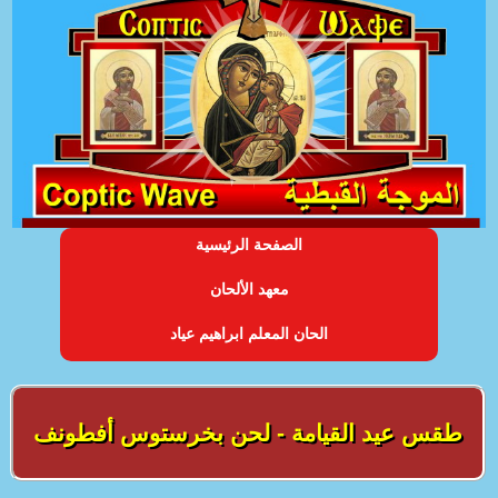
الصفحة الرئيسية
معهد الألحان
الحان المعلم ابراهيم عياد
طقس عيد القيامة - لحن بخرستوس أفطونف