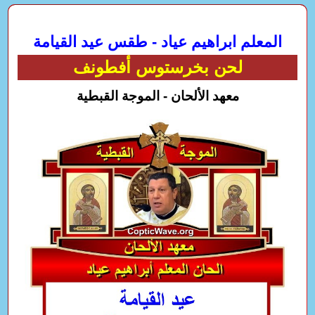
المعلم ابراهيم عياد - طقس عيد القيامة
لحن بخرستوس أفطونف
معهد الألحان - الموجة القبطية