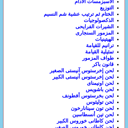
الأسبزمسات الأدام
التوزيع
الختام ثم ترتيب عشية شم النسيم
الذكصولوجيات
الشيرات الفرايحى
المزمور السنجارى
الهيتينيات
ترانيم للقيامة
تمثيلية القيامة
طواف المزمور
قانون باكر
لحن إخرستوس آنيستى الصغير
لحن إخرستوس آنيستى الكبير
لحن اونيمناى
لحن باشويس
لحن بخرستوس أفطونف
لحن توليثوس
لحن تون سينانارخون
لحن تين أنسطاسين
لحن كاطانى خوروس الكبير
لحن كاطانى خوروس الصغير