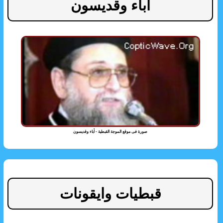
أباء وقديسون
صورة فى موقع الموجة القبطية - أباء وقديسون
قبطيات وايقونات