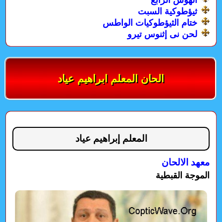
الهوس الرابع
ثيؤطوكية السبت
ختام الثيؤطوكيات الواطس
لحن نى إثنوس تيرو
الحان المعلم ابراهيم عياد
المعلم إبراهيم عياد
معهد الالحان
الموجة القبطية