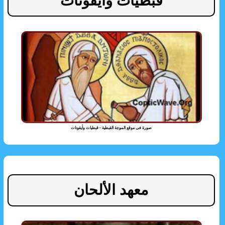
قبطيات وايقونات
صورة فى موقع الموجة القبطية - قبطيات وأيقونات
معهد الألحان