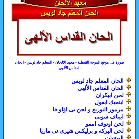
صورة فى موقع الموجة القبطية - معهد الالحان - المعلم جاد لويس - الحان
القداس الألهى
الحان المعلم جاد لويس
الحان القداس الألهى
لحن ابيكران
ابتجيك ايفول
مزمور التوزيع و لحن بى اؤاو فا
ابيناف شوبى
لحن اونوف اممو
لحن البركة و برليكس شيرى نى ماريا
الهيتنيات