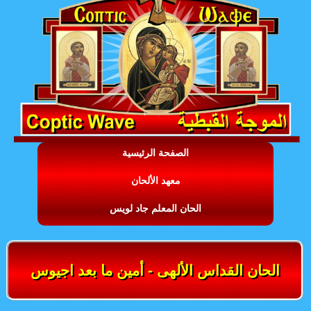
الصفحة الرئيسية
معهد الألحان
الحان المعلم جاد لويس
الحان القداس الألهى - أمين ما بعد اجيوس