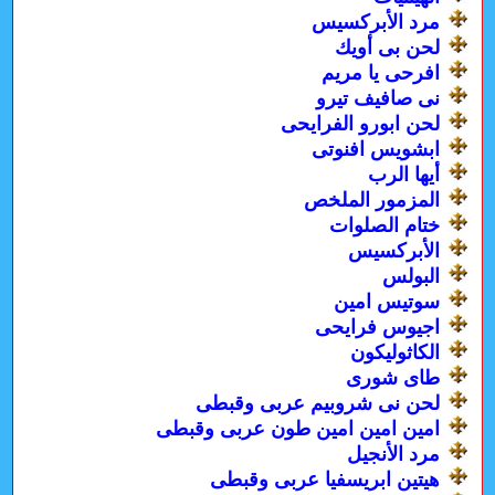
مرد الأبركسيس
لحن بى أويك
افرحى يا مريم
نى صافيف تيرو
لحن ابورو الفرايحى
ابشويس افنوتى
أيها الرب
المزمور الملخص
ختام الصلوات
الأبركسيس
البولس
سوتيس امين
اجيوس فرايحى
الكاثوليكون
طاى شورى
لحن نى شروبيم عربى وقبطى
امين امين امين طون عربى وقبطى
مرد الأنجيل
هيتين ابريسفيا عربى وقبطى